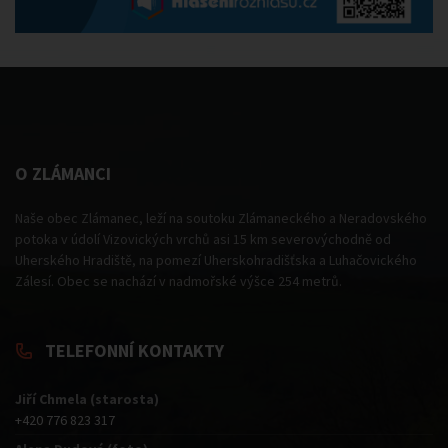
O ZLÁMANCI
Naše obec Zlámanec, leží na soutoku Zlámaneckého a Neradovského
potoka v údolí Vizovických vrchů asi 15 km severovýchodně od
Uherského Hradiště, na pomezí Uherskohradišťska a Luhačovického
Zálesí. Obec se nachází v nadmořské výšce 254 metrů.
TELEFONNÍ KONTAKTY
Jiří Chmela (starosta)
+420 776 823 317