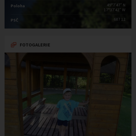
49°7′47″ N
Poloha
17°37′42″ W
687 12
PSČ
FOTOGALERIE