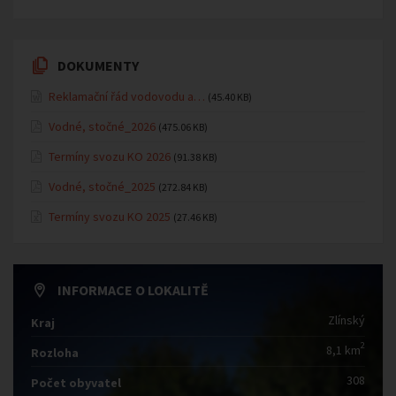
DOKUMENTY
Reklamační řád vodovodu a…
(45.40 KB)
Vodné, stočné_2026
(475.06 KB)
Termíny svozu KO 2026
(91.38 KB)
Vodné, stočné_2025
(272.84 KB)
Termíny svozu KO 2025
(27.46 KB)
INFORMACE O LOKALITĚ
Zlínský
Kraj
2
8,1 km
Rozloha
308
Počet obyvatel