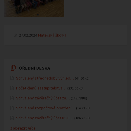
27.02.2024
Mateřská školka
ÚŘEDNÍ DESKA
Schválený střednědobý výhled…
(44.50 KB)
Počet členů zastupitelstva…
(231.00 KB)
Schválený závěrečný účet za…
(148.78 KB)
Schválené rozpočtové opatření…
(14.73 KB)
Schválený závěrečný účet DSO…
(106.20 KB)
Zobrazit více