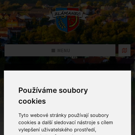
MENU
Fotogalerie
Používáme soubory
Home
Fotogalerie
Potkali se se lžičkou i nůž s vidličku.
Sedli spolu na lavičku, :Spolu zvládnem mnohem víc, člověku
cookies
pomůžeme lecos sníst". Zaznělo dnes v divadélku z Truhlice.
Tyto webové stránky používají soubory
cookies a další sledovací nástroje s cílem
vylepšení uživatelského prostředí,