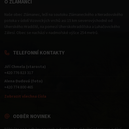
O ZLÁMANCI
Naše obec Zlámanec, leží na soutoku Zlámaneckého a Neradovského
potoka v údolí Vizovických vrchů asi 15 km severovýchodně od
Uherského Hradiště, na pomezí Uherskohradišťska a Luhačovického
Zálesí. Obec se nachází v nadmořské výšce 254 metrů.
TELEFONNÍ KONTAKTY
Jiří Chmela (starosta)
+420 776 823 317
Alena Dudová (foto)
+420 774 800 465
Zobrazit všechna čísla
ODBĚR NOVINEK