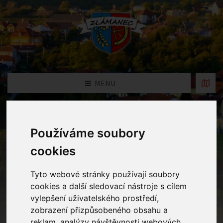
MENU
Fotogalerie
Používáme soubory
cookies
Home
Fotogalerie
Pobyt na dětském hřišti
Tyto webové stránky používají soubory
cookies a další sledovací nástroje s cílem
vylepšení uživatelského prostředí,
zobrazení přizpůsobeného obsahu a
reklam, analýzy návštěvnosti webových