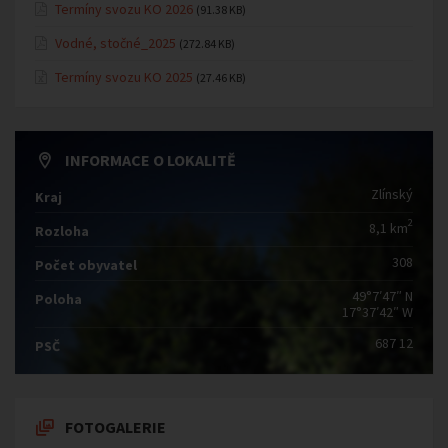
Termíny svozu KO 2026
(91.38 KB)
Vodné, stočné_2025
(272.84 KB)
Termíny svozu KO 2025
(27.46 KB)
INFORMACE O LOKALITĚ
Zlínský
Kraj
2
8,1 km
Rozloha
308
Počet obyvatel
49°7′47″ N
Poloha
17°37′42″ W
687 12
PSČ
FOTOGALERIE