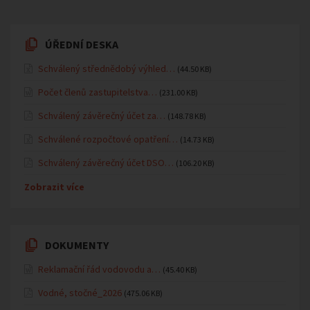
ÚŘEDNÍ DESKA
Schválený střednědobý výhled…
(44.50 KB)
Počet členů zastupitelstva…
(231.00 KB)
Schválený závěrečný účet za…
(148.78 KB)
Schválené rozpočtové opatření…
(14.73 KB)
Schválený závěrečný účet DSO…
(106.20 KB)
Zobrazit více
DOKUMENTY
Reklamační řád vodovodu a…
(45.40 KB)
Vodné, stočné_2026
(475.06 KB)