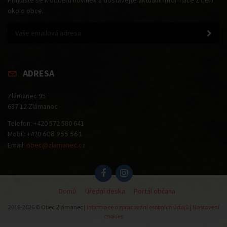
Přihlašte se k odběru novinek a dostávejte aktuální informace z dění
okolo obce.
ADRESA
Zlámanec 95
687 12 Zlámanec
Telefon: +420 572 580 641
Mobil: +420
608 955 561
Email:
obec@zlamanec.cz
Domů
Úřední deska
Portál občana
2018-2026 © Obec Zlámanec |
Informace o zpracování osobních údajů
|
Nastavení
cookies