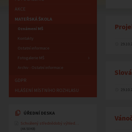
AKCE
MATEŘSKÁ ŠKOLA
Proje
Oznámení MŠ
Kontakty
29.10.
Ostatní informace
Fotogalerie MŠ
Archiv - Ostatní informace
Slová
GDPR
29.10.
HLÁŠENÍ MÍSTNÍHO ROZHLASU
ÚŘEDNÍ DESKA
Vánoč
Schválený střednědobý výhled…
(44.50 KB)