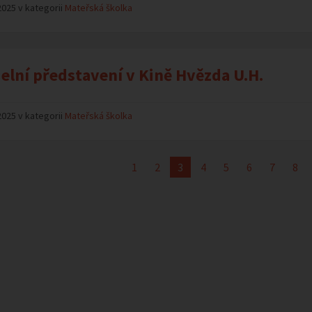
2025 v kategorii
Mateřská školka
elní představení v Kině Hvězda U.H.
2025 v kategorii
Mateřská školka
1
2
3
4
5
6
7
8