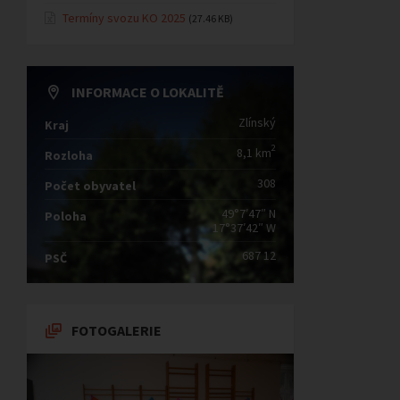
Termíny svozu KO 2025
(27.46 KB)
INFORMACE O LOKALITĚ
Zlínský
Kraj
2
8,1 km
Rozloha
308
Počet obyvatel
49°7′47″ N
Poloha
17°37′42″ W
687 12
PSČ
FOTOGALERIE