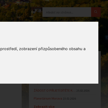
o prostředí, zobrazení přizpůsobeného obsahu a
OZNÁMENÍ
Uzavření MŠ v době letních…
16.06.2026
Výsledky přijímacího řízení k…
23.03.2026
Zápis dětí do MŠ Zlámanec pro…
25.02.2026
ŽÁDOST O PŘIJETÍ DÍTĚTE K…
25.02.2026
Planetárium Morava
23.02.2026
Zobrazit více