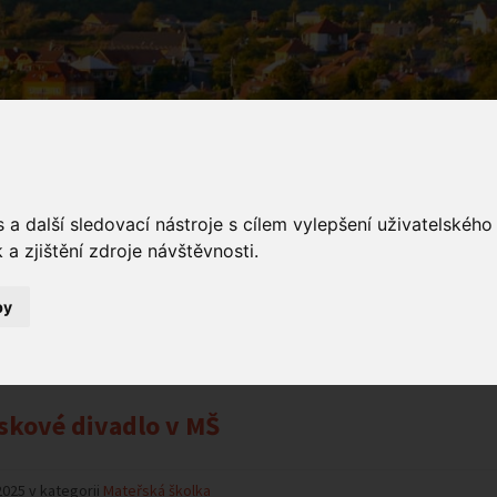
a další sledovací nástroje s cílem vylepšení uživatelskéh
a zjištění zdroje návštěvnosti.
ámení MŠ
by
Oznámení MŠ
kové divadlo v MŠ
2025 v kategorii
Mateřská školka