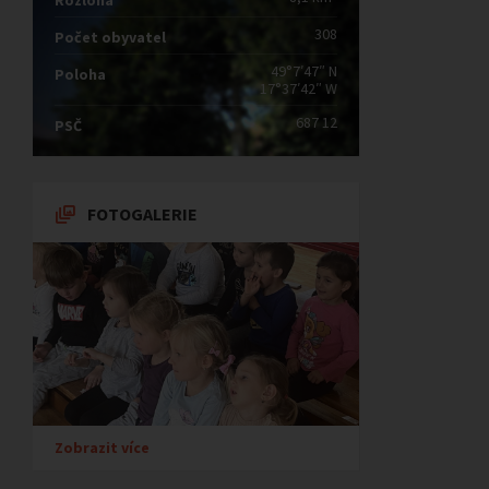
Rozloha
308
Počet obyvatel
49°7′47″ N
Poloha
17°37′42″ W
687 12
PSČ
FOTOGALERIE
Zobrazit více