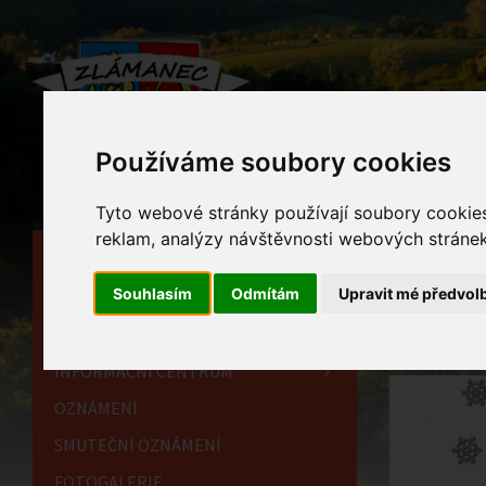
Používáme soubory cookies
Tyto webové stránky používají soubory cookies 
reklam, analýzy návštěvnosti webových stránek 
HLAVNÍ STRÁNKA
Nov
Souhlasím
Odmítám
Upravit mé předvol
OBECNÍ ÚŘAD
Home
HISTORIE
INFORMAČNÍ CENTRUM
OZNÁMENÍ
SMUTEČNÍ OZNÁMENÍ
FOTOGALERIE