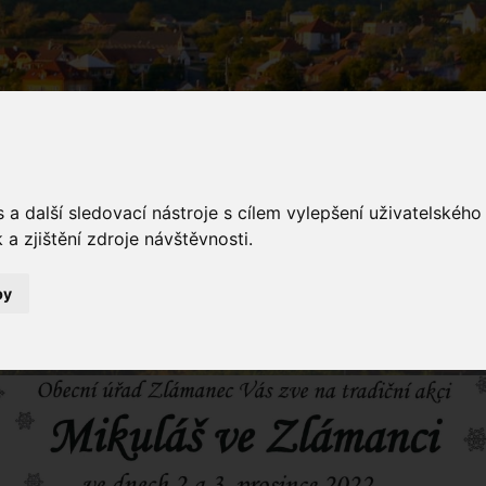
a další sledovací nástroje s cílem vylepšení uživatelskéh
a zjištění zdroje návštěvnosti.
inka
by
Novinky
Mikuláš ve Zlámanci