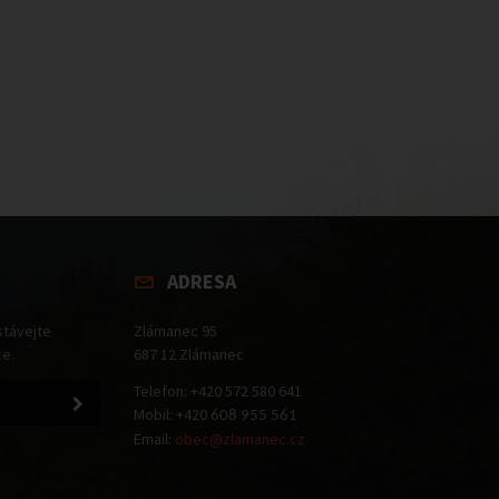
ADRESA
stávejte
Zlámanec 95
ce.
687 12 Zlámanec
Telefon: +420 572 580 641
Mobil: +420
608 955 561
Email:
obec@zlamanec.cz