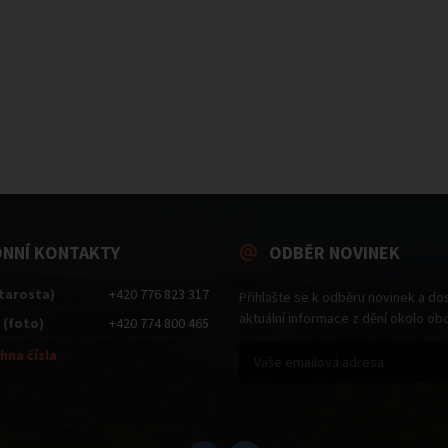
ONNÍ KONTAKTY
ODBĚR NOVINEK
starosta)
+420 776 823 317
Přihlašte se k odběru novinek a do
aktuální informace z dění okolo ob
 (foto)
+420 774 800 465
hna čísla