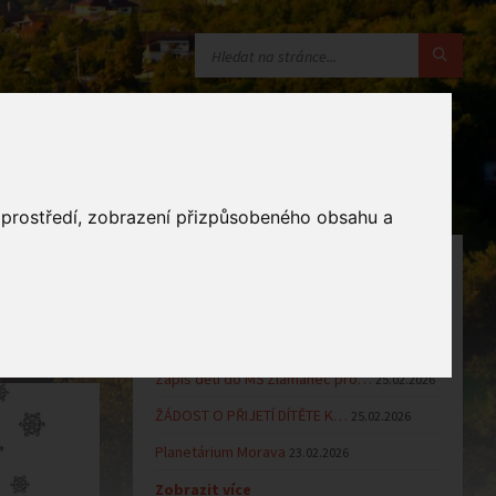
o prostředí, zobrazení přizpůsobeného obsahu a
OZNÁMENÍ
Uzavření MŠ v době letních…
16.06.2026
Výsledky přijímacího řízení k…
23.03.2026
Zápis dětí do MŠ Zlámanec pro…
25.02.2026
ŽÁDOST O PŘIJETÍ DÍTĚTE K…
25.02.2026
Planetárium Morava
23.02.2026
Zobrazit více