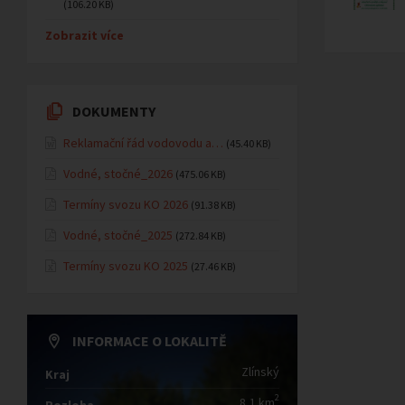
(106.20 KB)
Zobrazit více
DOKUMENTY
Reklamační řád vodovodu a…
(45.40 KB)
Vodné, stočné_2026
(475.06 KB)
Termíny svozu KO 2026
(91.38 KB)
Vodné, stočné_2025
(272.84 KB)
Termíny svozu KO 2025
(27.46 KB)
INFORMACE O LOKALITĚ
Zlínský
Kraj
2
8,1 km