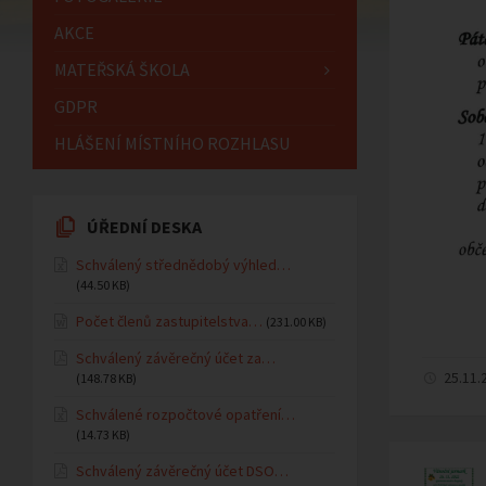
AKCE
MATEŘSKÁ ŠKOLA
GDPR
HLÁŠENÍ MÍSTNÍHO ROZHLASU
ÚŘEDNÍ DESKA
Schválený střednědobý výhled…
(44.50 KB)
Počet členů zastupitelstva…
(231.00 KB)
Schválený závěrečný účet za…
25.11.
(148.78 KB)
Schválené rozpočtové opatření…
(14.73 KB)
Schválený závěrečný účet DSO…