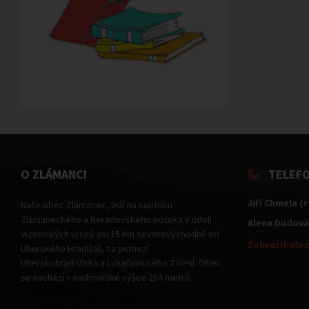
O ZLÁMANCI
TELEF
Jiří Chmela (
Naše obec Zlámanec, leží na soutoku
Zlámaneckého a Neradovského potoka v údolí
Alena Dudová
Vizovických vrchů asi 15 km severovýchodně od
Zobrazit všec
Uherského Hradiště, na pomezí
Uherskohradišťska a Luhačovického Zálesí. Obec
se nachází v nadmořské výšce 254 metrů.