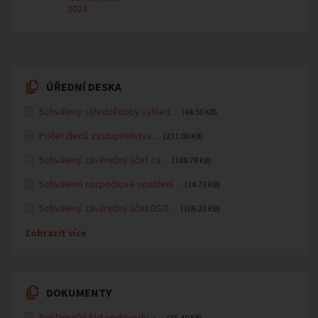
2024
ÚŘEDNÍ DESKA
Schválený střednědobý výhled…
(44.50 KB)
Počet členů zastupitelstva…
(231.00 KB)
Schválený závěrečný účet za…
(148.78 KB)
Schválené rozpočtové opatření…
(14.73 KB)
Schválený závěrečný účet DSO…
(106.20 KB)
Zobrazit více
DOKUMENTY
Reklamační řád vodovodu a…
(45.40 KB)