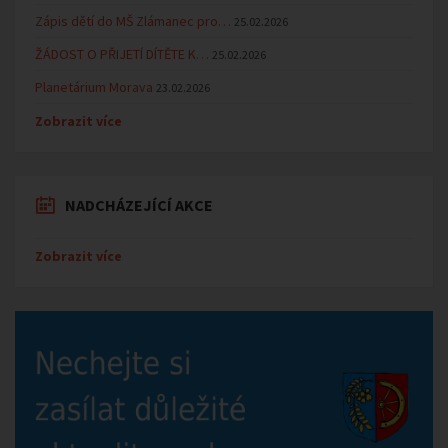
Zápis dětí do MŠ Zlámanec pro…
25.02.2026
ŽÁDOST O PŘIJETÍ DÍTĚTE K…
25.02.2026
Planetárium Morava
23.02.2026
Zobrazit více
NADCHÁZEJÍCÍ AKCE
Zobrazit více