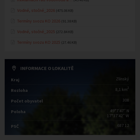
Vodné, stočné_2026
(475.06 KB)
Termíny svozu KO 2026
(91.38 KB)
Vodné, stočné_2025
(272.84 KB)
Termíny svozu KO 2025
(27.46 KB)
INFORMACE O LOKALITĚ
Zlínský
Kraj
2
8,1 km
Rozloha
308
Počet obyvatel
49°7′47″ N
Poloha
17°37′42″ W
687 12
PSČ