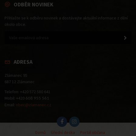
ODBĚR NOVINEK
Přihlašte se k odběru novinek a dostávejte aktuální informace z dění
okolo obce.
ADRESA
Zlámanec 95
687 12 Zlámanec
Telefon: +420 572 580 641
Mobil: +420
608 955 561
Email:
obec@zlamanec.cz
Domů
Úřední deska
Portál občana