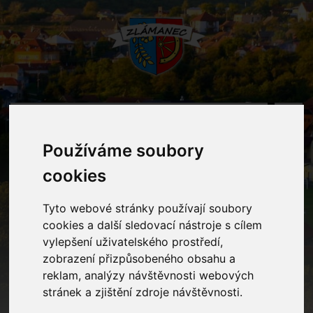
MENU
Používáme soubory
Novinka
cookies
Tyto webové stránky používají soubory
Home
Novinky
Naše obec obsadila 1. místo v soutěži "O
keramickou popelnici"
cookies a další sledovací nástroje s cílem
vylepšení uživatelského prostředí,
zobrazení přizpůsobeného obsahu a
reklam, analýzy návštěvnosti webových
stránek a zjištění zdroje návštěvnosti.