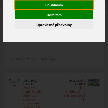
Souhlasím
Odmítám
Upravit mé předvolby
22.05.2025 v rubrice
Novinky
PŘEDCHOZÍ
NÁSLEDUJÍCÍ
ČLÁNEK
ČLÁNEK
Podpora
🌲✨
usměrňování
Pohádkový les
odtoku a
Zlámanec 2025
vsakování
✨🌲
vody v rámci
lesních cest