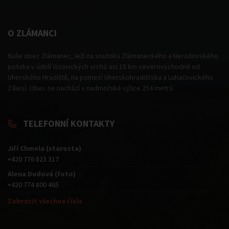
O ZLÁMANCI
Naše obec Zlámanec, leží na soutoku Zlámaneckého a Neradovského
potoka v údolí Vizovických vrchů asi 15 km severovýchodně od
Uherského Hradiště, na pomezí Uherskohradišťska a Luhačovického
Zálesí. Obec se nachází v nadmořské výšce 254 metrů.
TELEFONNÍ KONTAKTY
Jiří Chmela (starosta)
+420 776 823 317
Alena Dudová (foto)
+420 774 800 465
Zobrazit všechna čísla