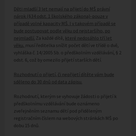
Děti mladší 3 let nemají na přijetí do MŠ právní
nárok (§34 odst. 1 školského zákona)-pouze v
případě volné kapacity MŠ. I v takovém případě se
bude postupovat podle věku od nejstaršího, po
nejmladší.
Za každé dítě,
které nedosáhlo tří let
věku,
musí ředitelka snížit počet dětí ve třídě o dvě,
vyhláška č. 14/2005 Sb. o předškolním vzdělávání, § 2
odst. 6, což by omezilo přijetí starších dětí.
Rozhodnutí o přijetí, či nepřijetí dítěte vám bude
sděleno do 30 dnů od data zápisu.
Rozhodnutí, kterým se vyhovuje žádosti o přijetí k
předškolnímu vzdělávání bude oznámeno
zveřejněním seznamu dětí pod přiděleným
registračním číslem na webových stránkách MŠ po
dobu 15 dnů.