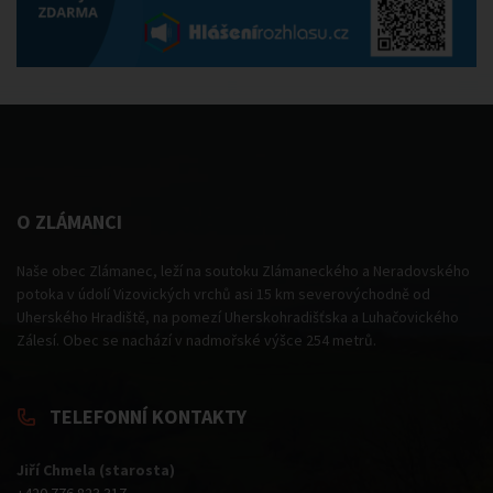
O ZLÁMANCI
Naše obec Zlámanec, leží na soutoku Zlámaneckého a Neradovského
potoka v údolí Vizovických vrchů asi 15 km severovýchodně od
Uherského Hradiště, na pomezí Uherskohradišťska a Luhačovického
Zálesí. Obec se nachází v nadmořské výšce 254 metrů.
TELEFONNÍ KONTAKTY
Jiří Chmela (starosta)
+420 776 823 317