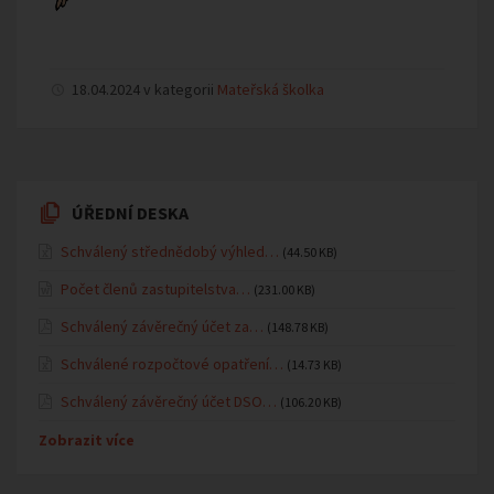
18.04.2024 v kategorii
Mateřská školka
ÚŘEDNÍ DESKA
Schválený střednědobý výhled…
(44.50 KB)
Počet členů zastupitelstva…
(231.00 KB)
Schválený závěrečný účet za…
(148.78 KB)
Schválené rozpočtové opatření…
(14.73 KB)
Schválený závěrečný účet DSO…
(106.20 KB)
Zobrazit více