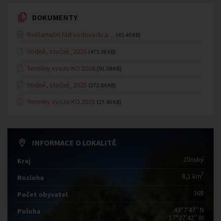
DOKUMENTY
Reklamační řád vodovodu a…
(45.40 KB)
Vodné, stočné_2026
(475.06 KB)
Termíny svozu KO 2026
(91.38 KB)
Vodné, stočné_2025
(272.84 KB)
Termíny svozu KO 2025
(27.46 KB)
INFORMACE O LOKALITĚ
Zlínský
Kraj
2
8,1 km
Rozloha
308
Počet obyvatel
49°7′47″ N
Poloha
17°37′42″ W