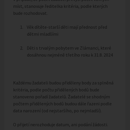
míst, stanovuje ředitelka kritéria, podle kterých
bude rozhodovat.
1.
Věk dítěte-starší děti mají přednost před
dětmi mladšími
2.
Děti s trvalým pobytem ve Zlámanci, které
dosáhnou nejméně třetího roku k 31.8. 2024
Každému žadateli budou přiděleny body za splněná
kritéria, podle počtu přidělených bodů bude
stanoveno pořadí žadatelů. Žadatelé se shodným
počtem přidělených bodů budou dále řazeni podle
data narození (od nejstaršího, po nejmladší).
O přijetí nerozhoduje datum, ani podání žádosti.