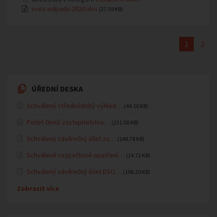
svoz-odpadu-2020.xlsx
(27.59 KB)
1
2
ÚŘEDNÍ DESKA
Schválený střednědobý výhled…
(44.50 KB)
Počet členů zastupitelstva…
(231.00 KB)
Schválený závěrečný účet za…
(148.78 KB)
Schválené rozpočtové opatření…
(14.73 KB)
Schválený závěrečný účet DSO…
(106.20 KB)
Zobrazit více