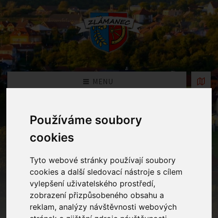
MENU
Používáme soubory
Oznámení
cookies
Home
Oznámení
Tyto webové stránky používají soubory
cookies a další sledovací nástroje s cílem
Podpora Zlínského kraje -
vylepšení uživatelského prostředí,
zobrazení přizpůsobeného obsahu a
"Podpora usměrňování odtoku a
reklam, analýzy návštěvnosti webových
vsakování vody v rámci lesních