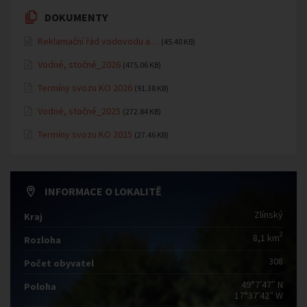
DOKUMENTY
Reklamační řád vodovodu a…
(45.40 KB)
Vodné, stočné_2026
(475.06 KB)
Termíny svozu KO 2026
(91.38 KB)
Vodné, stočné_2025
(272.84 KB)
Termíny svozu KO 2025
(27.46 KB)
INFORMACE O LOKALITĚ
Zlínský
Kraj
2
8,1 km
Rozloha
308
Počet obyvatel
49°7′47″ N
Poloha
17°37′42″ W