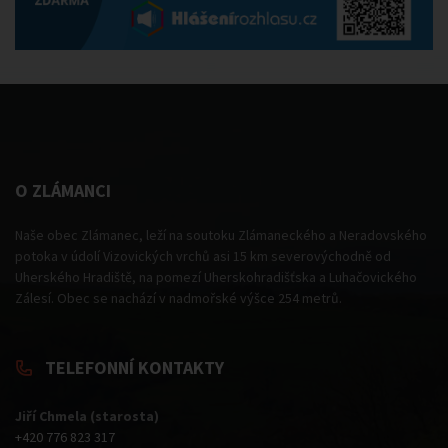
O ZLÁMANCI
Naše obec Zlámanec, leží na soutoku Zlámaneckého a Neradovského
potoka v údolí Vizovických vrchů asi 15 km severovýchodně od
Uherského Hradiště, na pomezí Uherskohradišťska a Luhačovického
Zálesí. Obec se nachází v nadmořské výšce 254 metrů.
TELEFONNÍ KONTAKTY
Jiří Chmela (starosta)
+420 776 823 317