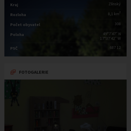
Zlínský
Kraj
2
8,1 km
Rozloha
308
Počet obyvatel
49°7′47″ N
Poloha
17°37′42″ W
687 12
PSČ
FOTOGALERIE