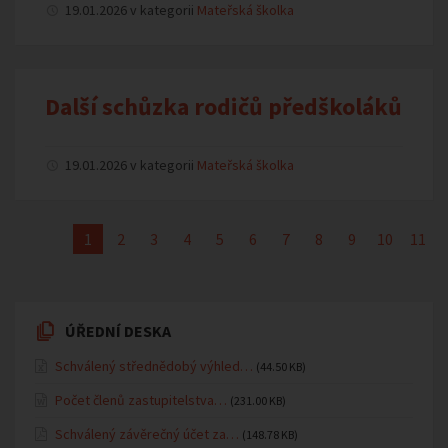
19.01.2026 v kategorii
Mateřská školka
Další schůzka rodičů předškoláků
19.01.2026 v kategorii
Mateřská školka
1
2
3
4
5
6
7
8
9
10
11
ÚŘEDNÍ DESKA
Schválený střednědobý výhled…
(44.50 KB)
Počet členů zastupitelstva…
(231.00 KB)
Schválený závěrečný účet za…
(148.78 KB)