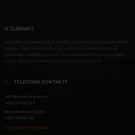
O ZLÁMANCI
Naše obec Zlámanec, leží na soutoku Zlámaneckého a Neradovského
potoka v údolí Vizovických vrchů asi 15 km severovýchodně od
Uherského Hradiště, na pomezí Uherskohradišťska a Luhačovického
Zálesí. Obec se nachází v nadmořské výšce 254 metrů.
TELEFONNÍ KONTAKTY
Jiří Chmela (starosta)
+420 776 823 317
Alena Dudová (foto)
+420 774 800 465
Zobrazit všechna čísla