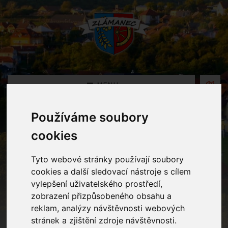
MENU
Používáme soubory
Oznámení
cookies
Home
Oznámení
Tyto webové stránky používají soubory
cookies a další sledovací nástroje s cílem
vylepšení uživatelského prostředí,
Planetárium Morava
zobrazení přizpůsobeného obsahu a
reklam, analýzy návštěvnosti webových
stránek a zjištění zdroje návštěvnosti.
23.02.2026 v kategorii
Mateřská školka