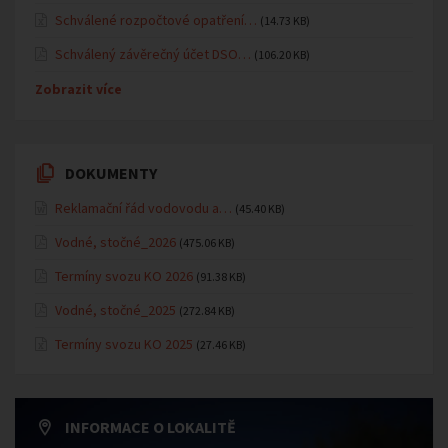
Schválené rozpočtové opatření…
(14.73 KB)
Schválený závěrečný účet DSO…
(106.20 KB)
Zobrazit více
DOKUMENTY
Reklamační řád vodovodu a…
(45.40 KB)
Vodné, stočné_2026
(475.06 KB)
Termíny svozu KO 2026
(91.38 KB)
Vodné, stočné_2025
(272.84 KB)
Termíny svozu KO 2025
(27.46 KB)
INFORMACE O LOKALITĚ