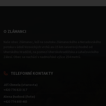
O ZLÁMANCI
Naše obec Zlámanec, leží na soutoku Zlámaneckého a Neradovského
potoka v údolí Vizovických vrchů asi 15 km severovýchodně od
Uherského Hradiště, na pomezí Uherskohradišťska a Luhačovického
Zálesí. Obec se nachází v nadmořské výšce 254 metrů.
TELEFONNÍ KONTAKTY
Jiří Chmela (starosta)
+420 776 823 317
Alena Dudová (foto)
+420 774 800 465