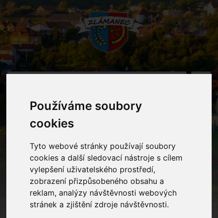
MENU
Používáme soubory
Oznámení
cookies
Tyto webové stránky používají soubory
Home
Oznámení
Zrušení odpoledního provozu
cookies a další sledovací nástroje s cílem
vylepšení uživatelského prostředí,
zobrazení přizpůsobeného obsahu a
Zrušení odpoledního provozu
reklam, analýzy návštěvnosti webových
stránek a zjištění zdroje návštěvnosti.
Vážení rodiče, po telefonické domluvě s KHS Zlín a