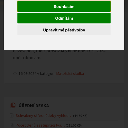
dohodě se zřizovatelem byl dnešní odpolední
Souhlasím
provoz v MŠ přerušen.
Odmítám
Důvodem byla možná kontaminace pitné vody v obci
Zlámanec.
Upravit mé předvolby
Dle vyjádření pana starosty bude zítra voda již
nezávadná, tudíž provoz MŠ bude dne 17. 9. 2024
opět obnoven.
16.09.2024 v kategorii
Mateřská školka
ÚŘEDNÍ DESKA
Schválený střednědobý výhled…
(44.50 KB)
Počet členů zastupitelstva…
(231.00 KB)