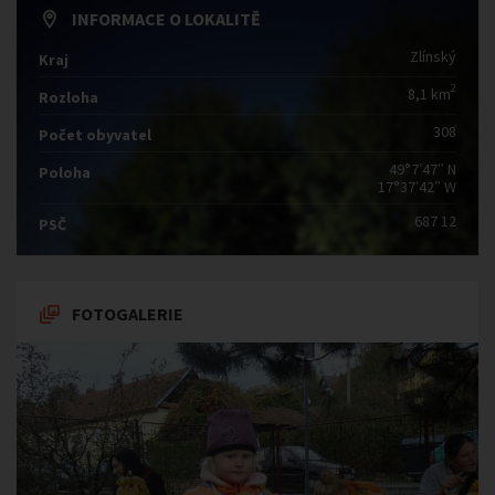
INFORMACE O LOKALITĚ
Zlínský
Kraj
2
8,1 km
Rozloha
308
Počet obyvatel
49°7′47″ N
Poloha
17°37′42″ W
687 12
PSČ
FOTOGALERIE