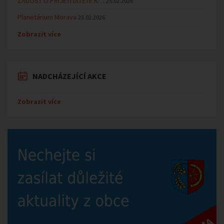
ŽÁDOST O PŘIJETÍ DÍTĚTE K…
25.02.2026
Planetárium Morava
23.02.2026
Zobrazit více
NADCHÁZEJÍCÍ AKCE
Zobrazit více