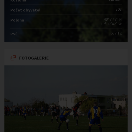
Rozloha
308
Počet obyvatel
49°7′47″ N
Poloha
17°37′42″ W
687 12
PSČ
FOTOGALERIE