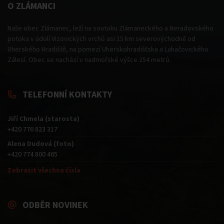
O ZLÁMANCI
Naše obec Zlámanec, leží na soutoku Zlámaneckého a Neradovského
potoka v údolí Vizovických vrchů asi 15 km severovýchodně od
Uherského Hradiště, na pomezí Uherskohradišťska a Luhačovického
Zálesí. Obec se nachází v nadmořské výšce 254 metrů.
TELEFONNÍ KONTAKTY
Jiří Chmela (starosta)
+420 776 823 317
Alena Dudová (foto)
+420 774 800 465
Zobrazit všechna čísla
ODBĚR NOVINEK