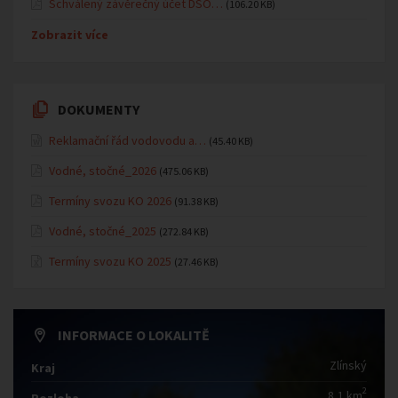
Schválený závěrečný účet DSO…
(106.20 KB)
Zobrazit více
DOKUMENTY
Reklamační řád vodovodu a…
(45.40 KB)
Vodné, stočné_2026
(475.06 KB)
Termíny svozu KO 2026
(91.38 KB)
Vodné, stočné_2025
(272.84 KB)
Termíny svozu KO 2025
(27.46 KB)
INFORMACE O LOKALITĚ
Zlínský
Kraj
2
8,1 km