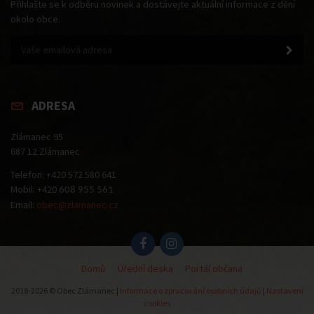
Přihlašte se k odběru novinek a dostávejte aktuální informace z dění
okolo obce.
ADRESA
Zlámanec 95
687 12 Zlámanec
Telefon: +420 572 580 641
Mobil: +420
608 955 561
Email:
obec@zlamanec.cz
Domů
Úřední deska
Portál občana
2018-2026 © Obec Zlámanec |
Informace o zpracování osobních údajů
|
Nastavení
cookies