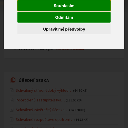
do 30. 11. 2024
máte možnost ještě zakoupit knižní
Souhlasím
publikaci s obrázkovým čtením Fondu Sidus
(vhodné
např. do mikulášského balíčku)
a podpořit tak jeho
Odmítám
činnost v oblasti péče o zdravotně znevýhodněné
děti.
Upravit mé předvolby
Děkujeme.
19.11.2024 v kategorii
Mateřská školka
ÚŘEDNÍ DESKA
Schválený střednědobý výhled…
(44.50 KB)
Počet členů zastupitelstva…
(231.00 KB)
Schválený závěrečný účet za…
(148.78 KB)
Schválené rozpočtové opatření…
(14.73 KB)