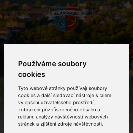
MENU
Používáme soubory
Oznámení
cookies
Tyto webové stránky používají soubory
Home
Oznámení
Fond Sidus
cookies a další sledovací nástroje s cílem
vylepšení uživatelského prostředí,
zobrazení přizpůsobeného obsahu a
Fond Sidus
reklam, analýzy návštěvnosti webových
stránek a zjištění zdroje návštěvnosti.
Vážení rodiče,