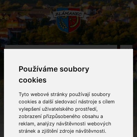
MENU
Používáme soubory
Oznámení
cookies
Home
Oznámení
Mikuláš a vánoční besídka
Tyto webové stránky používají soubory
cookies a další sledovací nástroje s cílem
vylepšení uživatelského prostředí,
Mikuláš a vánoční besídka
zobrazení přizpůsobeného obsahu a
reklam, analýzy návštěvnosti webových
stránek a zjištění zdroje návštěvnosti.
Vážení rodiče,