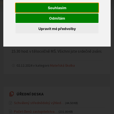
Souhlasím
v PÁ 6. 12. 2024 v 8.30 hod. navštíví naši školku svatý
Mikuláš se svou družinou. PŘÍCHOD DĚTÍ DO MŠ
Odmítám
PROSÍME DO 8.00 HOD.
Upravit mé předvolby
Milí rodiče, sourozenci, prarodiče,
vánoční besídka se uskuteční ve ST 18. 12. 2024 v
15.30 hod. v tělocvičně MŠ. Všichni jste srdečně zváni.
02.12.2024 v kategorii
Mateřská školka
ÚŘEDNÍ DESKA
Schválený střednědobý výhled…
(44.50 KB)
Počet členů zastupitelstva…
(231.00 KB)