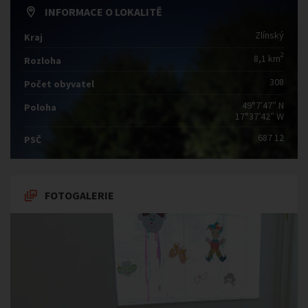
INFORMACE O LOKALITĚ
Zlínský
Kraj
2
8,1 km
Rozloha
308
Počet obyvatel
49°7′47″ N
Poloha
17°37′42″ W
687 12
PSČ
FOTOGALERIE