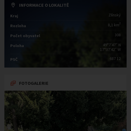
INFORMACE O LOKALITĚ
Zlínský
Kraj
2
8,1 km
Rozloha
308
Počet obyvatel
49°7′47″ N
Poloha
17°37′42″ W
687 12
PSČ
FOTOGALERIE