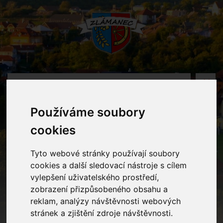
MENU
Používáme soubory
Oznámení
cookies
Home
Oznámení
Nový telefonní kontakt
Tyto webové stránky používají soubory
cookies a další sledovací nástroje s cílem
vylepšení uživatelského prostředí,
Nový telefonní kontakt
zobrazení přizpůsobeného obsahu a
reklam, analýzy návštěvnosti webových
stránek a zjištění zdroje návštěvnosti.
Vážení rodiče,