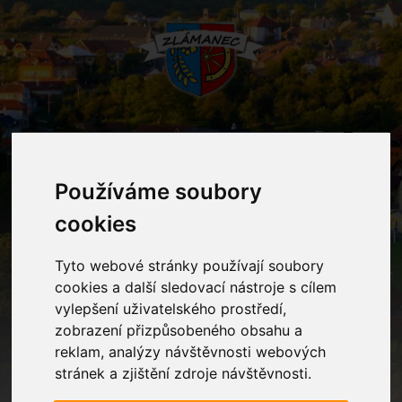
MENU
Používáme soubory
Oznámení
cookies
Tyto webové stránky používají soubory
Home
Oznámení
Maňáskové divadlo v MŠ
cookies a další sledovací nástroje s cílem
vylepšení uživatelského prostředí,
zobrazení přizpůsobeného obsahu a
Maňáskové divadlo v MŠ
reklam, analýzy návštěvnosti webových
stránek a zjištění zdroje návštěvnosti.
V PO 24. 11. 2025 od 9:15 hod. shlédnou děti v