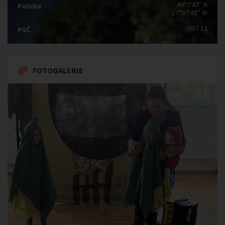
49°7′47″ N
Poloha
17°37′42″ W
687 12
PSČ
FOTOGALERIE