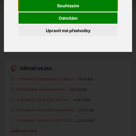
tělocvičně MŠ pohádky maňáskového divadla
Souhlasím
manželů Janečkových: Hrnečku, vař!, O zlaté rybce,
O Smolíčkovi.
Odmítám
Upravit mé předvolby
20.11.2025 v kategorii
Mateřská školka
ÚŘEDNÍ DESKA
Schválený střednědobý výhled…
(44.50 KB)
Počet členů zastupitelstva…
(231.00 KB)
Schválený závěrečný účet za…
(148.78 KB)
Schválené rozpočtové opatření…
(14.73 KB)
Schválený závěrečný účet DSO…
(106.20 KB)
Zobrazit více