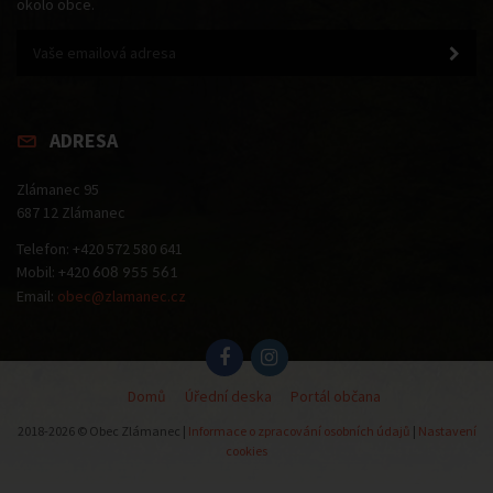
okolo obce.
ADRESA
Zlámanec 95
687 12 Zlámanec
Telefon: +420 572 580 641
Mobil: +420
608 955 561
Email:
obec@zlamanec.cz
Domů
Úřední deska
Portál občana
2018-2026 © Obec Zlámanec |
Informace o zpracování osobních údajů
|
Nastavení
cookies