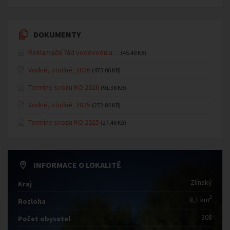
DOKUMENTY
Reklamační řád vodovodu a…
(45.40 KB)
Vodné, stočné_2026
(475.06 KB)
Termíny svozu KO 2026
(91.38 KB)
Vodné, stočné_2025
(272.84 KB)
Termíny svozu KO 2025
(27.46 KB)
INFORMACE O LOKALITĚ
Zlínský
Kraj
2
8,1 km
Rozloha
308
Počet obyvatel