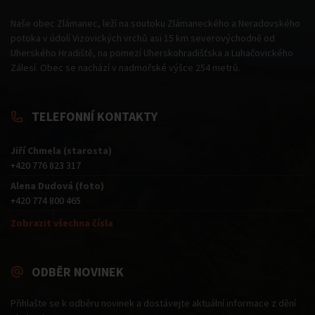
Naše obec Zlámanec, leží na soutoku Zlámaneckého a Neradovského
potoka v údolí Vizovických vrchů asi 15 km severovýchodně od
Uherského Hradiště, na pomezí Uherskohradišťska a Luhačovického
Zálesí. Obec se nachází v nadmořské výšce 254 metrů.
TELEFONNÍ KONTAKTY
Jiří Chmela (starosta)
+420 776 823 317
Alena Dudová (foto)
+420 774 800 465
Zobrazit všechna čísla
ODBĚR NOVINEK
Přihlašte se k odběru novinek a dostávejte aktuální informace z dění