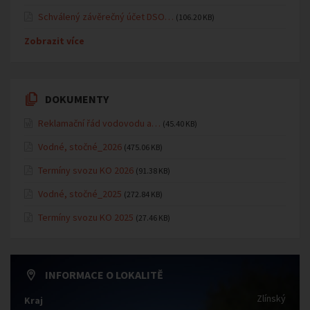
Schválený závěrečný účet DSO…
(106.20 KB)
Zobrazit více
DOKUMENTY
Reklamační řád vodovodu a…
(45.40 KB)
Vodné, stočné_2026
(475.06 KB)
Termíny svozu KO 2026
(91.38 KB)
Vodné, stočné_2025
(272.84 KB)
Termíny svozu KO 2025
(27.46 KB)
INFORMACE O LOKALITĚ
Zlínský
Kraj