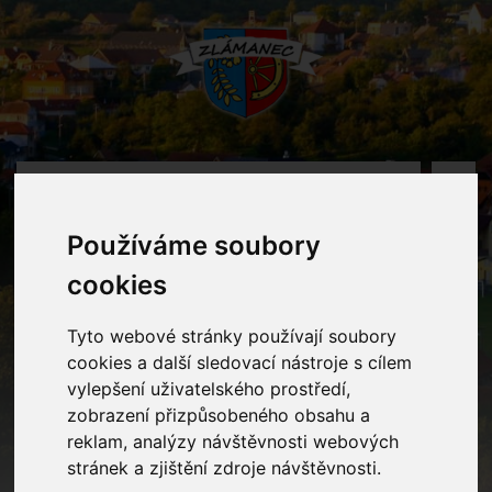
MENU
Používáme soubory
Oznámení
cookies
Home
Oznámení
Divadelní představení v Klubu kultury U.H.
Tyto webové stránky používají soubory
cookies a další sledovací nástroje s cílem
vylepšení uživatelského prostředí,
Divadelní představení v Klubu
zobrazení přizpůsobeného obsahu a
reklam, analýzy návštěvnosti webových
kultury U.H.
stránek a zjištění zdroje návštěvnosti.