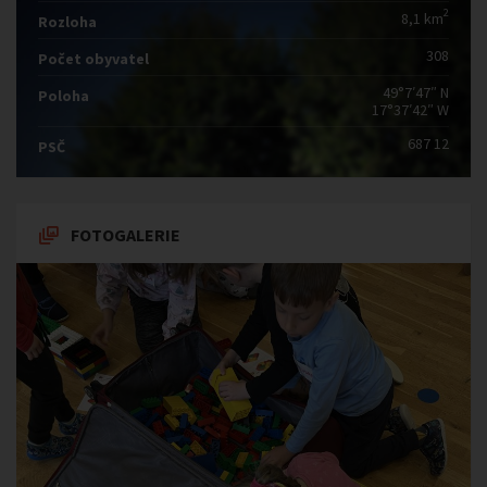
2
8,1 km
Rozloha
308
Počet obyvatel
49°7′47″ N
Poloha
17°37′42″ W
687 12
PSČ
FOTOGALERIE