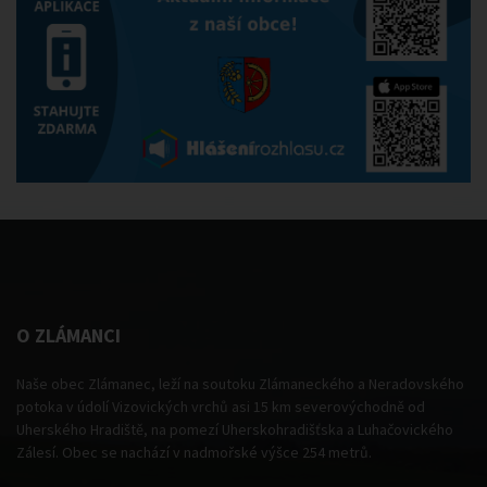
O ZLÁMANCI
Naše obec Zlámanec, leží na soutoku Zlámaneckého a Neradovského
potoka v údolí Vizovických vrchů asi 15 km severovýchodně od
Uherského Hradiště, na pomezí Uherskohradišťska a Luhačovického
Zálesí. Obec se nachází v nadmořské výšce 254 metrů.