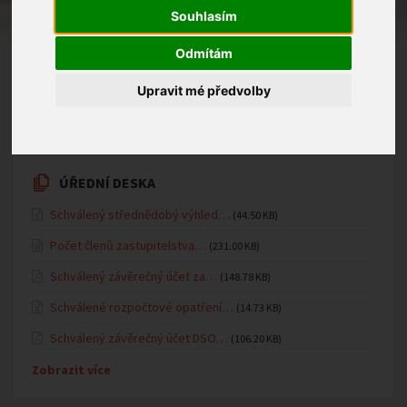
tělocvičně MŠ pohádku zájezdového divadla ze Zlína:
Souhlasím
O Karkulce z kredence
Odmítám
19.01.2026 v kategorii
Mateřská školka
Upravit mé předvolby
ÚŘEDNÍ DESKA
Schválený střednědobý výhled…
(44.50 KB)
Počet členů zastupitelstva…
(231.00 KB)
Schválený závěrečný účet za…
(148.78 KB)
Schválené rozpočtové opatření…
(14.73 KB)
Schválený závěrečný účet DSO…
(106.20 KB)
Zobrazit více