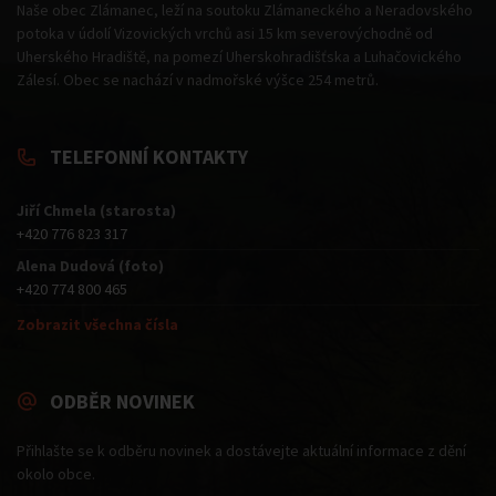
Naše obec Zlámanec, leží na soutoku Zlámaneckého a Neradovského
potoka v údolí Vizovických vrchů asi 15 km severovýchodně od
Uherského Hradiště, na pomezí Uherskohradišťska a Luhačovického
Zálesí. Obec se nachází v nadmořské výšce 254 metrů.
TELEFONNÍ KONTAKTY
Jiří Chmela (starosta)
+420 776 823 317
Alena Dudová (foto)
+420 774 800 465
Zobrazit všechna čísla
ODBĚR NOVINEK
Přihlašte se k odběru novinek a dostávejte aktuální informace z dění
okolo obce.