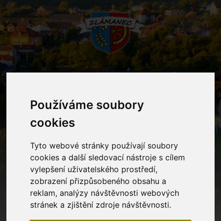
MENU
Používáme soubory
Oznámení
cookies
Tyto webové stránky používají soubory
Home
Oznámení
Divadlo z Truhlice
cookies a další sledovací nástroje s cílem
vylepšení uživatelského prostředí,
zobrazení přizpůsobeného obsahu a
Divadlo z Truhlice
reklam, analýzy návštěvnosti webových
stránek a zjištění zdroje návštěvnosti.
V ÚT 27. 1. 2026 od 8:30 hod. shlédnou děti v