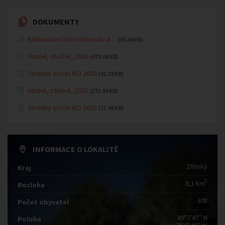
DOKUMENTY
Reklamační řád vodovodu a…
(45.40 KB)
Vodné, stočné_2026
(475.06 KB)
Termíny svozu KO 2026
(91.38 KB)
Vodné, stočné_2025
(272.84 KB)
Termíny svozu KO 2025
(27.46 KB)
INFORMACE O LOKALITĚ
Zlínský
Kraj
2
8,1 km
Rozloha
308
Počet obyvatel
49°7′47″ N
Poloha