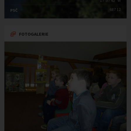
17°37′42″ W
687 12
PSČ
FOTOGALERIE