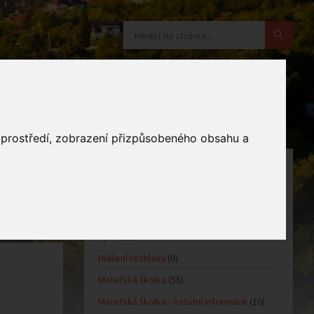
o prostředí, zobrazení přizpůsobeného obsahu a
KATEGORIE
Oznámení obce
(10)
Kultůra
(0)
Sport
(0)
Hlášení rozhlasu
(0)
Mateřská školka
(55)
Mateřská školka - ostatní informace
(10)