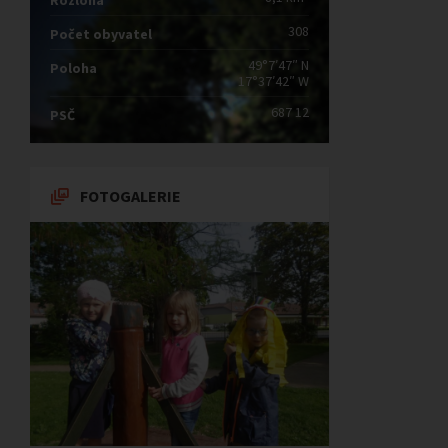
Rozloha
308
Počet obyvatel
49°7′47″ N
Poloha
17°37′42″ W
687 12
PSČ
FOTOGALERIE