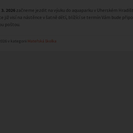
 3. 2026
začneme jezdit na výuku do aquaparku v Uherském Hradišti.
e již visí na nástěnce v šatně dětí, blížící se termín Vám bude při
ou poštou.
2026 v kategorii
Mateřská školka