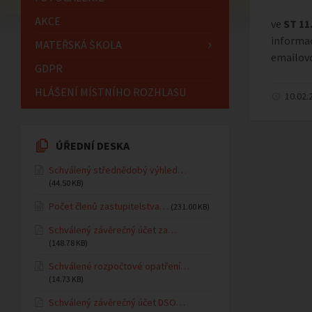
AKCE
ve
ST 11.
informac
MATEŘSKÁ ŠKOLA
emailov
GDPR
HLÁŠENÍ MÍSTNÍHO ROZHLASU
10.02.
ÚŘEDNÍ DESKA
Schválený střednědobý výhled…
(44.50 KB)
Počet členů zastupitelstva…
(231.00 KB)
Schválený závěrečný účet za…
(148.78 KB)
Schválené rozpočtové opatření…
(14.73 KB)
Schválený závěrečný účet DSO…