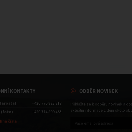
ONNÍ KONTAKTY
ODBĚR NOVINEK
starosta)
+420 776 823 317
Přihlašte se k odběru novinek a do
aktuální informace z dění okolo ob
 (foto)
+420 774 800 465
hna čísla