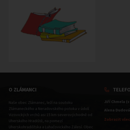
O ZLÁMANCI
TELEF
Jiří Chmela (
Naše obec Zlámanec, leží na soutoku
Zlámaneckého a Neradovského potoka v údolí
Alena Dudová
Vizovických vrchů asi 15 km severovýchodně od
Zobrazit všec
Uherského Hradiště, na pomezí
Uherskohradišťska a Luhačovického Zálesí. Obec