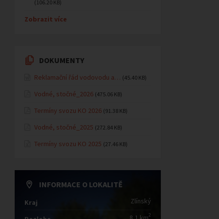
(106.20 KB)
Zobrazit více
DOKUMENTY
Reklamační řád vodovodu a…
(45.40 KB)
Vodné, stočné_2026
(475.06 KB)
Termíny svozu KO 2026
(91.38 KB)
Vodné, stočné_2025
(272.84 KB)
Termíny svozu KO 2025
(27.46 KB)
INFORMACE O LOKALITĚ
Zlínský
Kraj
2
8,1 km