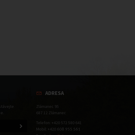
ADRESA
stávejte
Zlámanec 95
ce.
687 12 Zlámanec
Telefon: +420 572 580 641
Mobil: +420
608 955 561