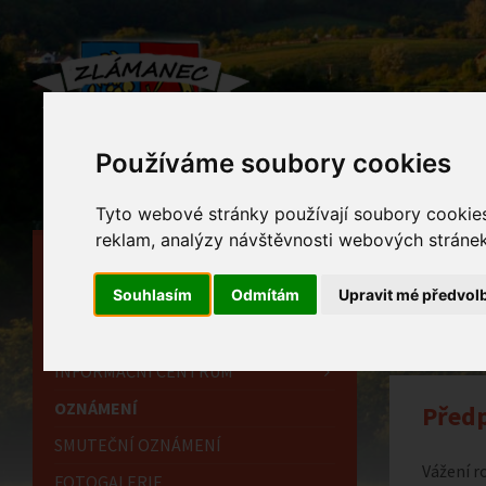
Používáme soubory cookies
Tyto webové stránky používají soubory cookies 
reklam, analýzy návštěvnosti webových stránek 
HLAVNÍ STRÁNKA
Ozn
Souhlasím
Odmítám
Upravit mé předvol
OBECNÍ ÚŘAD
Home
HISTORIE
INFORMAČNÍ CENTRUM
OZNÁMENÍ
Předp
SMUTEČNÍ OZNÁMENÍ
Vážení r
FOTOGALERIE