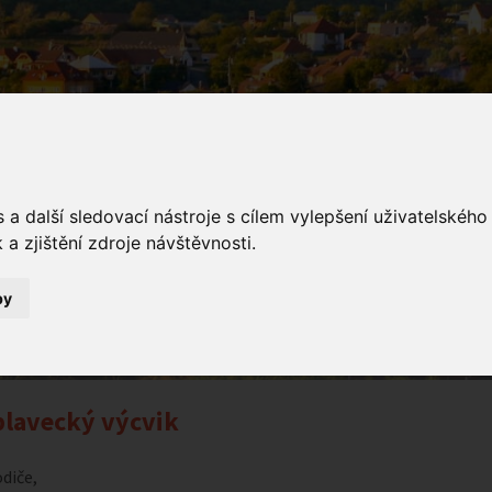
a další sledovací nástroje s cílem vylepšení uživatelskéh
a zjištění zdroje návštěvnosti.
ámení
by
Oznámení
Předplavecký výcvik
lavecký výcvik
odiče,