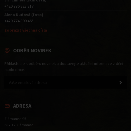
Jiří Chmela (starosta)
+420 776 823 317
Alena Dudová (foto)
+420 774 800 465
Zobrazit všechna čísla
ODBĚR NOVINEK
Přihlašte se k odběru novinek a dostávejte aktuální informace z dění
okolo obce.
ADRESA
Zlámanec 95
687 12 Zlámanec