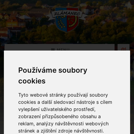
MENU
Používáme soubory
Oznámení
cookies
Home
Oznámení
Uzavření MŠ v době letních prázdnin
Tyto webové stránky používají soubory
cookies a další sledovací nástroje s cílem
vylepšení uživatelského prostředí,
Uzavření MŠ v době letních
zobrazení přizpůsobeného obsahu a
prázdnin
reklam, analýzy návštěvnosti webových
stránek a zjištění zdroje návštěvnosti.