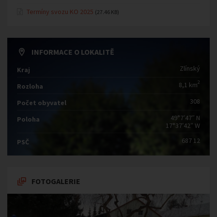
Termíny svozu KO 2025
(27.46 KB)
INFORMACE O LOKALITĚ
Zlínský
Kraj
2
8,1 km
Rozloha
308
Počet obyvatel
49°7′47″ N
Poloha
17°37′42″ W
687 12
PSČ
FOTOGALERIE