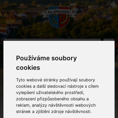
MENU
Používáme soubory
Oznámení
cookies
Home
Oznámení
Termíny svozu odpadu v roce 2020
Tyto webové stránky používají soubory
cookies a další sledovací nástroje s cílem
vylepšení uživatelského prostředí,
zobrazení přizpůsobeného obsahu a
Termíny svozu odpadu v roce
reklam, analýzy návštěvnosti webových
2020
stránek a zjištění zdroje návštěvnosti.