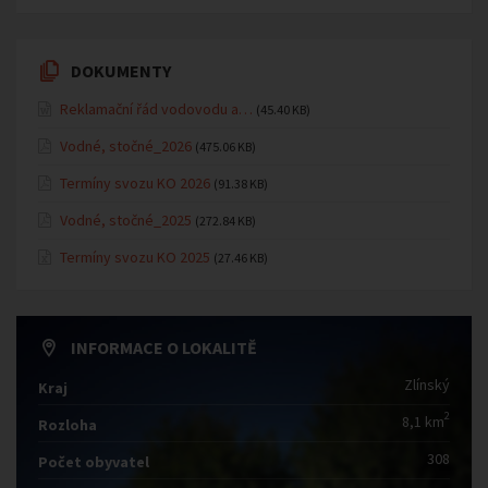
DOKUMENTY
Reklamační řád vodovodu a…
(45.40 KB)
Vodné, stočné_2026
(475.06 KB)
Termíny svozu KO 2026
(91.38 KB)
Vodné, stočné_2025
(272.84 KB)
Termíny svozu KO 2025
(27.46 KB)
INFORMACE O LOKALITĚ
Zlínský
Kraj
2
8,1 km
Rozloha
308
Počet obyvatel