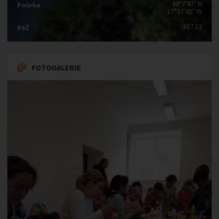
49°7′47″ N
Poloha
17°37′42″ W
687 12
PSČ
FOTOGALERIE