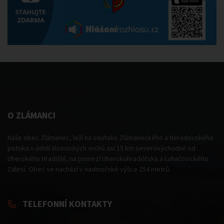
O ZLÁMANCI
Naše obec Zlámanec, leží na soutoku Zlámaneckého a Neradovského
potoka v údolí Vizovických vrchů asi 15 km severovýchodně od
Uherského Hradiště, na pomezí Uherskohradišťska a Luhačovického
Zálesí. Obec se nachází v nadmořské výšce 254 metrů.
TELEFONNÍ KONTAKTY