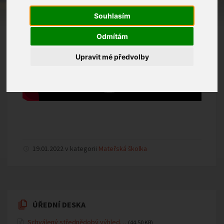
Souhlasím
Odmítám
Upravit mé předvolby
19.01.2022 v kategorii
Mateřská školka
ÚŘEDNÍ DESKA
Schválený střednědobý výhled…
(44.50 KB)