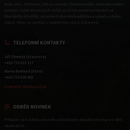
Naše obec Zlámanec, leží na soutoku Zlámaneckého a Neradovského
potoka v údolí Vizovických vrchů asi 15 km severovýchodně od
Uherského Hradiště, na pomezí Uherskohradišťska a Luhačovického
Zálesí. Obec se nachází v nadmořské výšce 254 metrů.
TELEFONNÍ KONTAKTY
Jiří Chmela (starosta)
+420 776 823 317
Alena Dudová (foto)
+420 774 800 465
Zobrazit všechna čísla
ODBĚR NOVINEK
Přihlašte se k odběru novinek a dostávejte aktuální informace z dění
okolo obce.