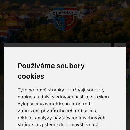
MENU
Používáme soubory
Oznámení
cookies
Home
Oznámení
Mikulášská nadílka - videozáznam
Tyto webové stránky používají soubory
cookies a další sledovací nástroje s cílem
vylepšení uživatelského prostředí,
Mikulášská nadílka -
zobrazení přizpůsobeného obsahu a
videozáznam
reklam, analýzy návštěvnosti webových
stránek a zjištění zdroje návštěvnosti.