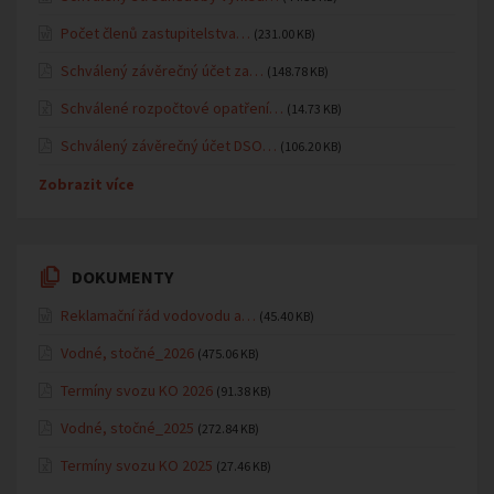
Počet členů zastupitelstva…
(231.00 KB)
Schválený závěrečný účet za…
(148.78 KB)
Schválené rozpočtové opatření…
(14.73 KB)
Schválený závěrečný účet DSO…
(106.20 KB)
Zobrazit více
DOKUMENTY
Reklamační řád vodovodu a…
(45.40 KB)
Vodné, stočné_2026
(475.06 KB)
Termíny svozu KO 2026
(91.38 KB)
Vodné, stočné_2025
(272.84 KB)
Termíny svozu KO 2025
(27.46 KB)