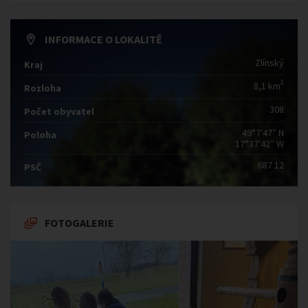
INFORMACE O LOKALITĚ
Zlínský
Kraj
2
8,1 km
Rozloha
308
Počet obyvatel
49°7′47″ N
Poloha
17°37′42″ W
687 12
PSČ
FOTOGALERIE