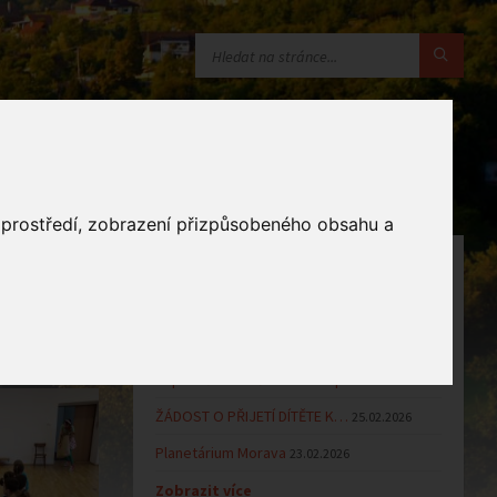
o prostředí, zobrazení přizpůsobeného obsahu a
OZNÁMENÍ
Uzavření MŠ v době letních…
16.06.2026
Výsledky přijímacího řízení k…
23.03.2026
Zápis dětí do MŠ Zlámanec pro…
25.02.2026
ŽÁDOST O PŘIJETÍ DÍTĚTE K…
25.02.2026
Planetárium Morava
23.02.2026
Zobrazit více