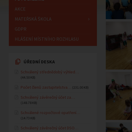
AKCE
MATEŘSKÁ ŠKOLA
GDPR
HLÁŠENÍ MÍSTNÍHO ROZHLASU
ÚŘEDNÍ DESKA
Schválený střednědobý výhled…
(44.50 KB)
Počet členů zastupitelstva…
(231.00 KB)
Schválený závěrečný účet za…
(148.78 KB)
Schválené rozpočtové opatření…
(14.73 KB)
Schválený závěrečný účet DSO…