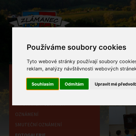
Používáme soubory cookies
Tyto webové stránky používají soubory cookies 
reklam, analýzy návštěvnosti webových stránek 
HLAVNÍ STRÁNKA
Foto
OBECNÍ ÚŘAD
Souhlasím
Odmítám
Upravit mé předvol
Home
HISTORIE
INFORMAČNÍ CENTRUM
OZNÁMENÍ
SMUTEČNÍ OZNÁMENÍ
FOTOGALERIE