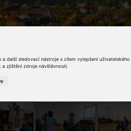
a další sledovací nástroje s cílem vylepšení uživatelskéh
a zjištění zdroje návštěvnosti.
galerie
by
Fotogalerie
Divadlo - hygiena