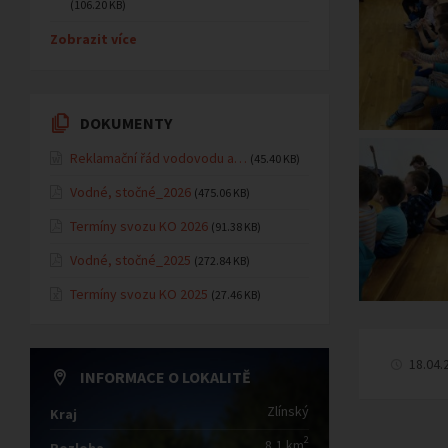
(106.20 KB)
Zobrazit více
DOKUMENTY
Reklamační řád vodovodu a…
(45.40 KB)
Vodné, stočné_2026
(475.06 KB)
Termíny svozu KO 2026
(91.38 KB)
Vodné, stočné_2025
(272.84 KB)
Termíny svozu KO 2025
(27.46 KB)
18.04.
INFORMACE O LOKALITĚ
Zlínský
Kraj
2
8,1 km