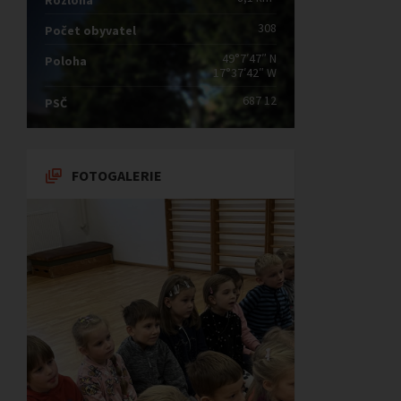
Rozloha
308
Počet obyvatel
49°7′47″ N
Poloha
17°37′42″ W
687 12
PSČ
FOTOGALERIE