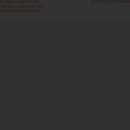
Podpora usměrňování
DIGITALIZUJEME ŠKOLU
odtoku a vsakování vody v
rámci lesních cest 2023