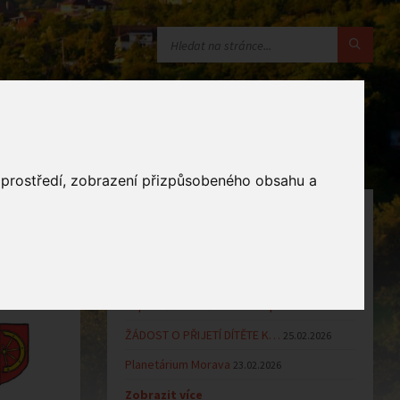
o prostředí, zobrazení přizpůsobeného obsahu a
OZNÁMENÍ
Uzavření MŠ v době letních…
16.06.2026
Výsledky přijímacího řízení k…
23.03.2026
Zápis dětí do MŠ Zlámanec pro…
25.02.2026
ŽÁDOST O PŘIJETÍ DÍTĚTE K…
25.02.2026
Planetárium Morava
23.02.2026
Zobrazit více