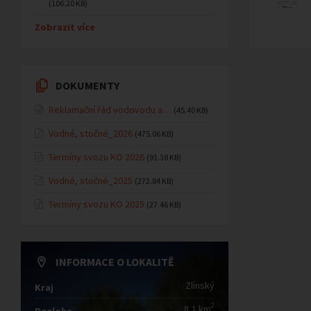
(106.20 KB)
Zobrazit více
DOKUMENTY
Reklamační řád vodovodu a…
(45.40 KB)
Vodné, stočné_2026
(475.06 KB)
Termíny svozu KO 2026
(91.38 KB)
Vodné, stočné_2025
(272.84 KB)
Termíny svozu KO 2025
(27.46 KB)
INFORMACE O LOKALITĚ
Zlínský
Kraj
2
8,1 km