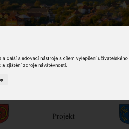
a další sledovací nástroje s cílem vylepšení uživatelskéh
a zjištění zdroje návštěvnosti.
inka
by
Novinky
Zlámanec - fotbalové hřiště - podpora Zlínského kraje