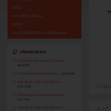
AKCE
MATEŘSKÁ ŠKOLA
GDPR
HLÁŠENÍ MÍSTNÍHO ROZHLASU
ÚŘEDNÍ DESKA
Schválený střednědobý výhled…
(44.50 KB)
Počet členů zastupitelstva…
(231.00 KB)
Schválený závěrečný účet za…
14.12.
(148.78 KB)
Schválené rozpočtové opatření…
(14.73 KB)
Schválený závěrečný účet DSO…