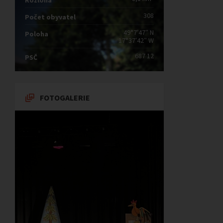
Rozloha
308
Počet obyvatel
49°7′47″ N
Poloha
17°37′42″ W
687 12
PSČ
FOTOGALERIE