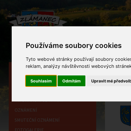
Používáme soubory cookies
Tyto webové stránky používají soubory cookies 
reklam, analýzy návštěvnosti webových stránek 
HLAVNÍ STRÁNKA
Nov
OBECNÍ ÚŘAD
Souhlasím
Odmítám
Upravit mé předvol
Home
HISTORIE
INFORMAČNÍ CENTRUM
OZNÁMENÍ
SMUTEČNÍ OZNÁMENÍ
FOTOGALERIE