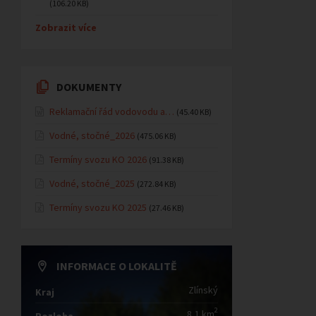
(106.20 KB)
Zobrazit více
DOKUMENTY
Reklamační řád vodovodu a…
(45.40 KB)
Vodné, stočné_2026
(475.06 KB)
Termíny svozu KO 2026
(91.38 KB)
Vodné, stočné_2025
(272.84 KB)
Termíny svozu KO 2025
(27.46 KB)
INFORMACE O LOKALITĚ
Zlínský
Kraj
2
8,1 km