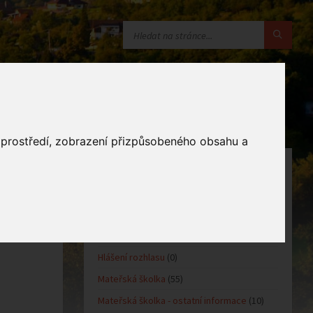
o prostředí, zobrazení přizpůsobeného obsahu a
KATEGORIE
Oznámení obce
(10)
Kultůra
(0)
Sport
(0)
Hlášení rozhlasu
(0)
Mateřská školka
(55)
Mateřská školka - ostatní informace
(10)