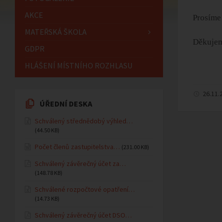
AKCE
Prosíme 
MATEŘSKÁ ŠKOLA
Děkujem
GDPR
HLÁŠENÍ MÍSTNÍHO ROZHLASU
26.11.
ÚŘEDNÍ DESKA
Schválený střednědobý výhled…
(44.50 KB)
Počet členů zastupitelstva…
(231.00 KB)
Schválený závěrečný účet za…
(148.78 KB)
Schválené rozpočtové opatření…
(14.73 KB)
Schválený závěrečný účet DSO…