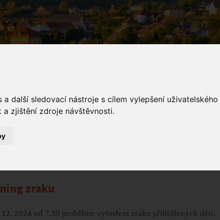
a další sledovací nástroje s cílem vylepšení uživatelskéh
a zjištění zdroje návštěvnosti.
ámení
by
Oznámení
Screening zraku
ning zraku
 12. 2024 od 7.30 proběhne vyšetření zraku přihlášených dětí.