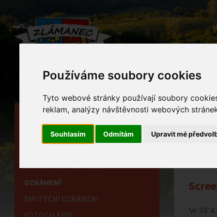
Používáme soubory cookies
Tyto webové stránky používají soubory cookies 
reklam, analýzy návštěvnosti webových stránek 
HLAVNÍ STRÁNKA
Ozn
OBECNÍ ÚŘAD
Souhlasím
Odmítám
Upravit mé předvol
Home
HISTORIE
INFORMAČNÍ CENTRUM
OZNÁMENÍ
Scree
SMUTEČNÍ OZNÁMENÍ
Ve ST 4.
FOTOGALERIE