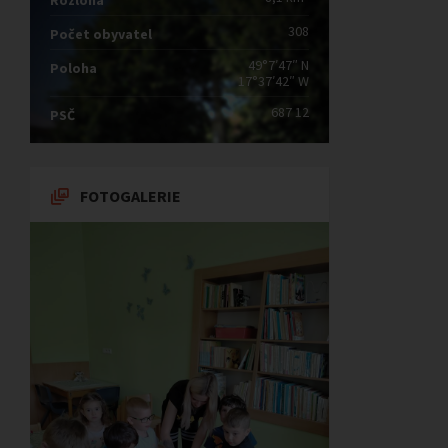
Rozloha
308
Počet obyvatel
49°7′47″ N
Poloha
17°37′42″ W
687 12
PSČ
FOTOGALERIE