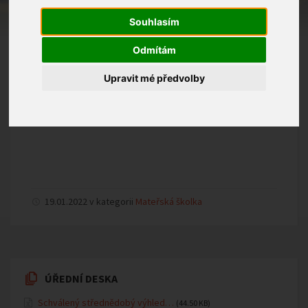
Souhlasím
Odmítám
Upravit mé předvolby
19.01.2022 v kategorii
Mateřská školka
ÚŘEDNÍ DESKA
Schválený střednědobý výhled…
(44.50 KB)