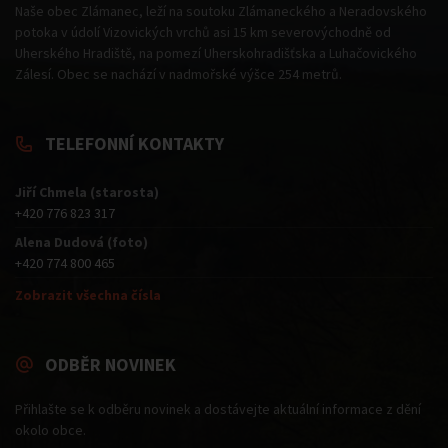
Naše obec Zlámanec, leží na soutoku Zlámaneckého a Neradovského
potoka v údolí Vizovických vrchů asi 15 km severovýchodně od
Uherského Hradiště, na pomezí Uherskohradišťska a Luhačovického
Zálesí. Obec se nachází v nadmořské výšce 254 metrů.
TELEFONNÍ KONTAKTY
Jiří Chmela (starosta)
+420 776 823 317
Alena Dudová (foto)
+420 774 800 465
Zobrazit všechna čísla
ODBĚR NOVINEK
Přihlašte se k odběru novinek a dostávejte aktuální informace z dění
okolo obce.