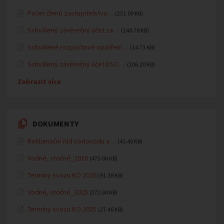
Počet členů zastupitelstva…
(231.00 KB)
Schválený závěrečný účet za…
(148.78 KB)
Schválené rozpočtové opatření…
(14.73 KB)
Schválený závěrečný účet DSO…
(106.20 KB)
Zobrazit více
DOKUMENTY
Reklamační řád vodovodu a…
(45.40 KB)
Vodné, stočné_2026
(475.06 KB)
Termíny svozu KO 2026
(91.38 KB)
Vodné, stočné_2025
(272.84 KB)
Termíny svozu KO 2025
(27.46 KB)