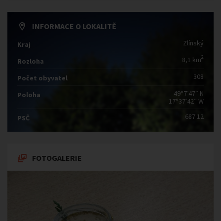
INFORMACE O LOKALITĚ
Zlínský
Kraj
2
8,1 km
Rozloha
308
Počet obyvatel
49°7′47″ N
Poloha
17°37′42″ W
687 12
PSČ
FOTOGALERIE