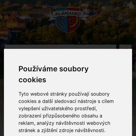
MENU
Používáme soubory
Oznámení
cookies
Home
Oznámení
Vánoční besídka - videozáznam
Tyto webové stránky používají soubory
cookies a další sledovací nástroje s cílem
vylepšení uživatelského prostředí,
Vánoční besídka - videozáznam
zobrazení přizpůsobeného obsahu a
reklam, analýzy návštěvnosti webových
stránek a zjištění zdroje návštěvnosti.