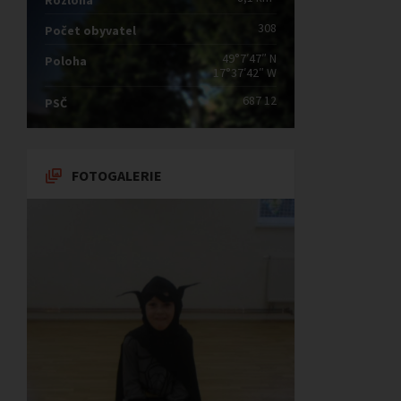
Rozloha
308
Počet obyvatel
49°7′47″ N
Poloha
17°37′42″ W
687 12
PSČ
FOTOGALERIE