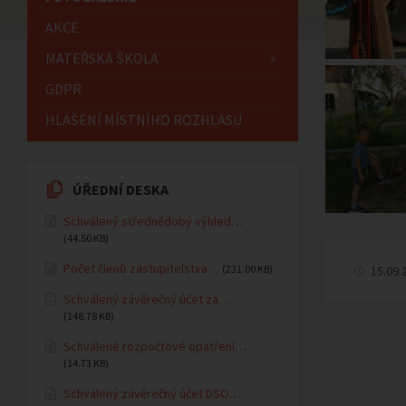
AKCE
MATEŘSKÁ ŠKOLA
GDPR
HLÁŠENÍ MÍSTNÍHO ROZHLASU
ÚŘEDNÍ DESKA
Schválený střednědobý výhled…
(44.50 KB)
Počet členů zastupitelstva…
(231.00 KB)
15.09.
Schválený závěrečný účet za…
(148.78 KB)
Schválené rozpočtové opatření…
(14.73 KB)
Schválený závěrečný účet DSO…