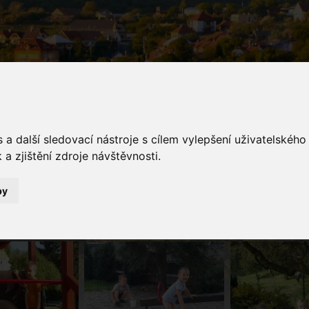
a další sledovací nástroje s cílem vylepšení uživatelskéh
a zjištění zdroje návštěvnosti.
galerie
by
Fotogalerie
Čekáme na divadelní představení