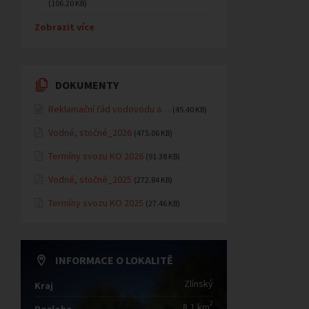
(106.20 KB)
Zobrazit více
DOKUMENTY
Reklamační řád vodovodu a…
(45.40 KB)
Vodné, stočné_2026
(475.06 KB)
Termíny svozu KO 2026
(91.38 KB)
Vodné, stočné_2025
(272.84 KB)
Termíny svozu KO 2025
(27.46 KB)
INFORMACE O LOKALITĚ
Zlínský
Kraj
2
8,1 km