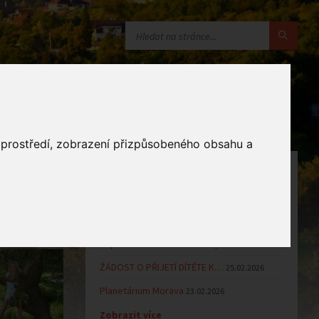
o prostředí, zobrazení přizpůsobeného obsahu a
OZNÁMENÍ
Uzavření MŠ v době letních…
16.06.2026
Výsledky přijímacího řízení k…
23.03.2026
Zápis dětí do MŠ Zlámanec pro…
25.02.2026
ŽÁDOST O PŘIJETÍ DÍTĚTE K…
25.02.2026
Planetárium Morava
23.02.2026
Zobrazit více