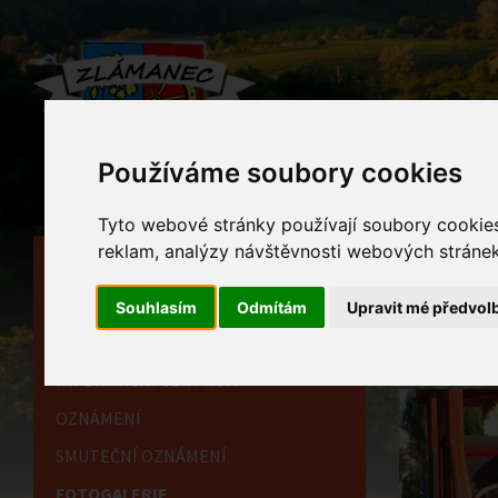
Používáme soubory cookies
Tyto webové stránky používají soubory cookies 
reklam, analýzy návštěvnosti webových stránek 
HLAVNÍ STRÁNKA
Foto
OBECNÍ ÚŘAD
Souhlasím
Odmítám
Upravit mé předvol
Home
HISTORIE
INFORMAČNÍ CENTRUM
OZNÁMENÍ
SMUTEČNÍ OZNÁMENÍ
FOTOGALERIE