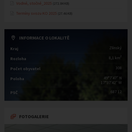
Vodné, stočné_2025
(272.84 KB)
Termíny svozu KO 2025
(27.46 KB)
INFORMACE O LOKALITĚ
Zlínský
Kraj
2
8,1 km
Rozloha
308
Počet obyvatel
49°7′47″ N
Poloha
17°37′42″ W
687 12
PSČ
FOTOGALERIE