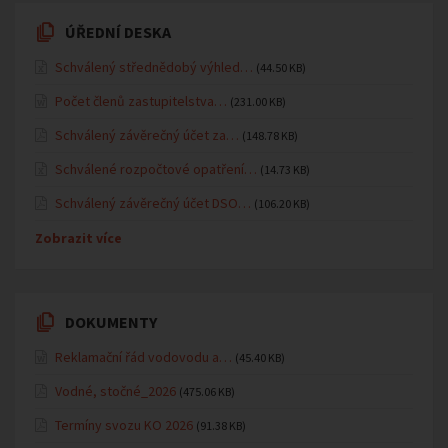
ÚŘEDNÍ DESKA
Schválený střednědobý výhled…
(44.50 KB)
Počet členů zastupitelstva…
(231.00 KB)
Schválený závěrečný účet za…
(148.78 KB)
Schválené rozpočtové opatření…
(14.73 KB)
Schválený závěrečný účet DSO…
(106.20 KB)
Zobrazit více
DOKUMENTY
Reklamační řád vodovodu a…
(45.40 KB)
Vodné, stočné_2026
(475.06 KB)
Termíny svozu KO 2026
(91.38 KB)