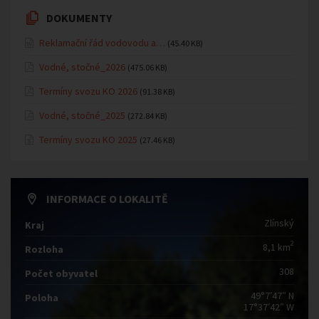
DOKUMENTY
Reklamační řád vodovodu a…
(45.40 KB)
Vodné, stočné_2026
(475.06 KB)
Termíny svozu KO 2026
(91.38 KB)
Vodné, stočné_2025
(272.84 KB)
Termíny svozu KO 2025
(27.46 KB)
INFORMACE O LOKALITĚ
Zlínský
Kraj
2
8,1 km
Rozloha
308
Počet obyvatel
49°7′47″ N
Poloha
17°37′42″ W