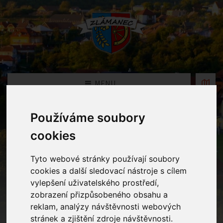
MENU
Používáme soubory
Oznámení
cookies
Home
Oznámení
Tyto webové stránky používají soubory
cookies a další sledovací nástroje s cílem
vylepšení uživatelského prostředí,
Podpora Zlínského kraje -
zobrazení přizpůsobeného obsahu a
"Podpora usměrňování odtoku a
reklam, analýzy návštěvnosti webových
vsakování vody v rámci lesních
stránek a zjištění zdroje návštěvnosti.