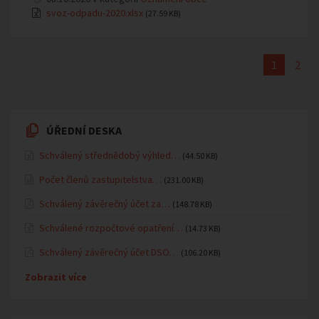
svoz-odpadu-2020.xlsx
(27.59 KB)
1
2
ÚŘEDNÍ DESKA
Schválený střednědobý výhled…
(44.50 KB)
Počet členů zastupitelstva…
(231.00 KB)
Schválený závěrečný účet za…
(148.78 KB)
Schválené rozpočtové opatření…
(14.73 KB)
Schválený závěrečný účet DSO…
(106.20 KB)
Zobrazit více