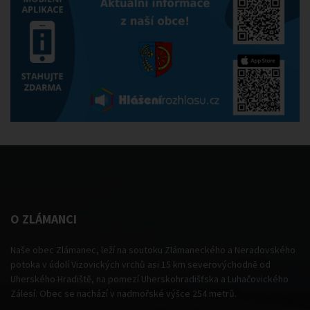
O ZLÁMANCI
Naše obec Zlámanec, leží na soutoku Zlámaneckého a Neradovského
potoka v údolí Vizovických vrchů asi 15 km severovýchodně od
Uherského Hradiště, na pomezí Uherskohradišťska a Luhačovického
Zálesí. Obec se nachází v nadmořské výšce 254 metrů.