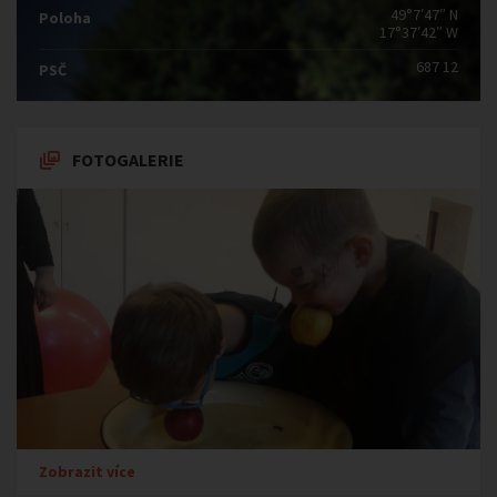
49°7′47″ N
Poloha
17°37′42″ W
687 12
PSČ
FOTOGALERIE
Zobrazit více