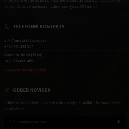
Uherského Hradiště, na pomezí Uherskohradišťska a Luhačovického
Zálesí. Obec se nachází v nadmořské výšce 254 metrů.
TELEFONNÍ KONTAKTY
Jiří Chmela (starosta)
+420 776 823 317
Alena Dudová (foto)
+420 774 800 465
Zobrazit všechna čísla
ODBĚR NOVINEK
Přihlašte se k odběru novinek a dostávejte aktuální informace z dění
okolo obce.