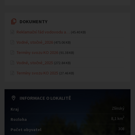
DOKUMENTY
Reklamační řád vodovodu a…
(45.40 KB)
Vodné, stočné_2026
(475.06 KB)
Termíny svozu KO 2026
(91.38 KB)
Vodné, stočné_2025
(272.84 KB)
Termíny svozu KO 2025
(27.46 KB)
INFORMACE O LOKALITĚ
Zlínský
Kraj
2
8,1 km
Rozloha
308
Počet obyvatel