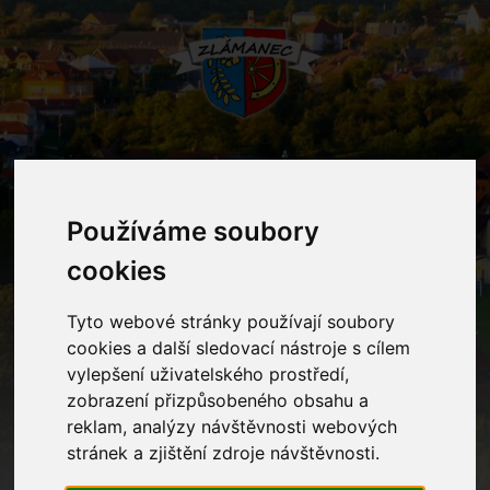
MENU
Používáme soubory
cookies
Oznámení
Tyto webové stránky používají soubory
Home
Oznámení
Uzavření MŠ v době vánočních svátků
cookies a další sledovací nástroje s cílem
vylepšení uživatelského prostředí,
zobrazení přizpůsobeného obsahu a
Uzavření MŠ v době vánočních
reklam, analýzy návštěvnosti webových
svátků
stránek a zjištění zdroje návštěvnosti.