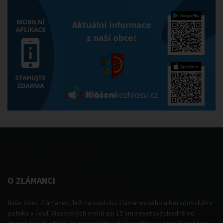
O ZLÁMANCI
Naše obec Zlámanec, leží na soutoku Zlámaneckého a Neradovského
potoka v údolí Vizovických vrchů asi 15 km severovýchodně od