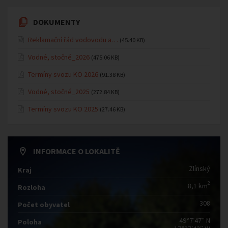
DOKUMENTY
Reklamační řád vodovodu a…
(45.40 KB)
Vodné, stočné_2026
(475.06 KB)
Termíny svozu KO 2026
(91.38 KB)
Vodné, stočné_2025
(272.84 KB)
Termíny svozu KO 2025
(27.46 KB)
INFORMACE O LOKALITĚ
Zlínský
Kraj
2
8,1 km
Rozloha
308
Počet obyvatel
49°7′47″ N
Poloha