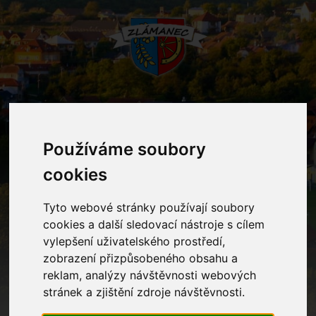
MENU
Používáme soubory
cookies
Oznámení
Tyto webové stránky používají soubory
Home
Oznámení
Projektová výuka
cookies a další sledovací nástroje s cílem
vylepšení uživatelského prostředí,
zobrazení přizpůsobeného obsahu a
Projektová výuka
reklam, analýzy návštěvnosti webových
stránek a zjištění zdroje návštěvnosti.
Ve ČT 7. 11. 2024 v 8.30 se děti v tělocvičně MŠ