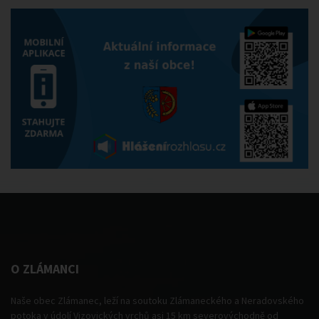
O ZLÁMANCI
Naše obec Zlámanec, leží na soutoku Zlámaneckého a Neradovského
potoka v údolí Vizovických vrchů asi 15 km severovýchodně od