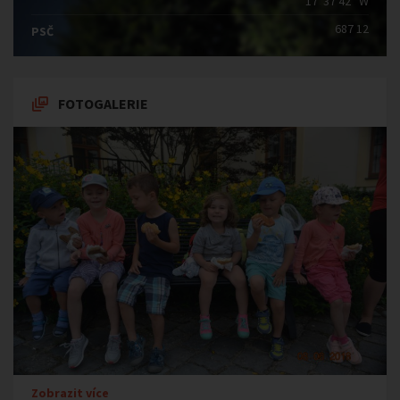
17°37′42″ W
687 12
PSČ
FOTOGALERIE
Zobrazit více