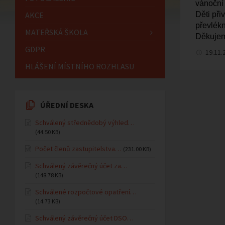
vánoční 
AKCE
Děti při
převlékn
MATEŘSKÁ ŠKOLA
Děkuje
GDPR
19.11.
HLÁŠENÍ MÍSTNÍHO ROZHLASU
ÚŘEDNÍ DESKA
Schválený střednědobý výhled…
(44.50 KB)
Počet členů zastupitelstva…
(231.00 KB)
Schválený závěrečný účet za…
(148.78 KB)
Schválené rozpočtové opatření…
(14.73 KB)
Schválený závěrečný účet DSO…