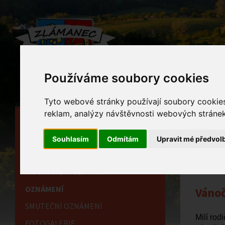
Používáme soubory cookies
Tyto webové stránky používají soubory cookies 
reklam, analýzy návštěvnosti webových stránek 
HLAVNÍ STRÁNKA
Ozn
OBECNÍ ÚŘAD
Souhlasím
Odmítám
Upravit mé předvol
Home
HISTORIE
INFORMAČNÍ CENTRUM
OZNÁMENÍ
Vánoč
SMUTEČNÍ OZNÁMENÍ
Milí rodi
FOTOGALERIE