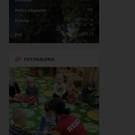
Rozloha
308
Počet obyvatel
49°7′47″ N
Poloha
17°37′42″ W
687 12
PSČ
FOTOGALERIE