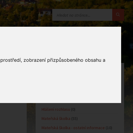
o prostředí, zobrazení přizpůsobeného obsahu a
KATEGORIE
Oznámení obce
(10)
Kultůra
(0)
Sport
(0)
Hlášení rozhlasu
(0)
Mateřská školka
(55)
Mateřská školka - ostatní informace
(10)