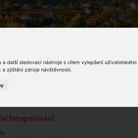
a další sledovací nástroje s cílem vylepšení uživatelskéh
a zjištění zdroje návštěvnosti.
ámení
by
Oznámení
Vánoční fotografování
ní fotografování
če,