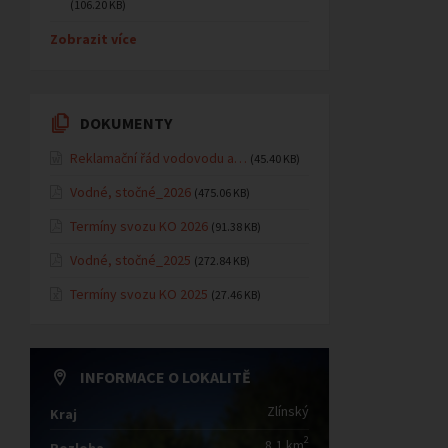
(106.20 KB)
Zobrazit více
DOKUMENTY
Reklamační řád vodovodu a…
(45.40 KB)
Vodné, stočné_2026
(475.06 KB)
Termíny svozu KO 2026
(91.38 KB)
Vodné, stočné_2025
(272.84 KB)
Termíny svozu KO 2025
(27.46 KB)
INFORMACE O LOKALITĚ
Zlínský
Kraj
2
8,1 km