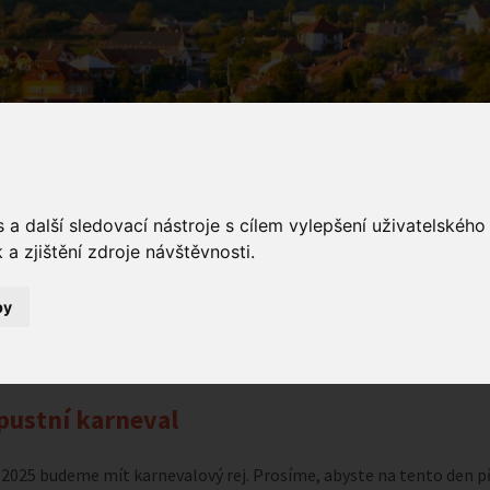
a další sledovací nástroje s cílem vylepšení uživatelskéh
a zjištění zdroje návštěvnosti.
ámení
by
Oznámení
Masopustní karneval
ustní karneval
3. 2025 budeme mít karnevalový rej. Prosíme, abyste na tento den př