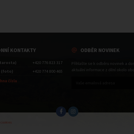
ONNÍ KONTAKTY
ODBĚR NOVINEK
starosta)
+420 776 823 317
Přihlašte se k odběru novinek a do
aktuální informace z dění okolo ob
 (foto)
+420 774 800 465
hna čísla
 cookies