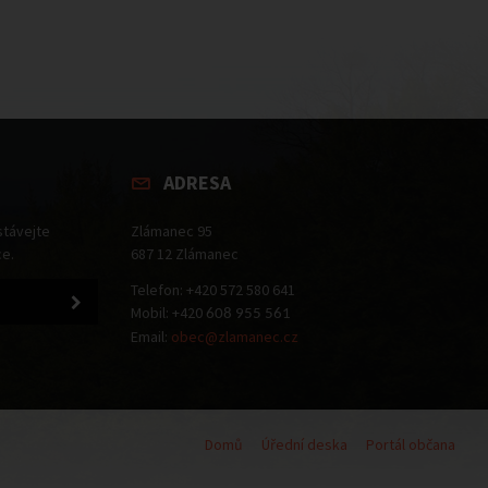
ADRESA
stávejte
Zlámanec 95
ce.
687 12 Zlámanec
Telefon: +420 572 580 641
Mobil: +420
608 955 561
Email:
obec@zlamanec.cz
Domů
Úřední deska
Portál občana