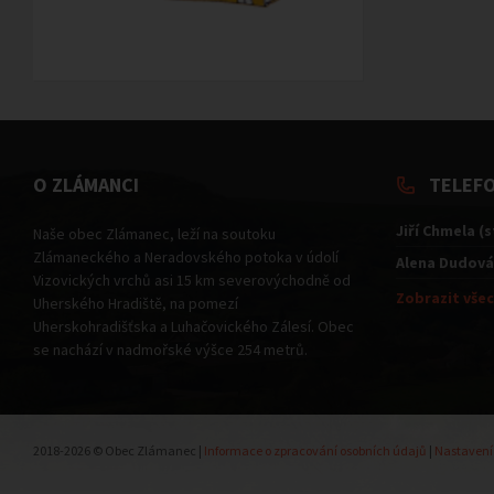
O ZLÁMANCI
TELEF
Jiří Chmela (
Naše obec Zlámanec, leží na soutoku
Zlámaneckého a Neradovského potoka v údolí
Alena Dudová
Vizovických vrchů asi 15 km severovýchodně od
Zobrazit všec
Uherského Hradiště, na pomezí
Uherskohradišťska a Luhačovického Zálesí. Obec
se nachází v nadmořské výšce 254 metrů.
2018-2026 © Obec Zlámanec |
Informace o zpracování osobních údajů
|
Nastavení