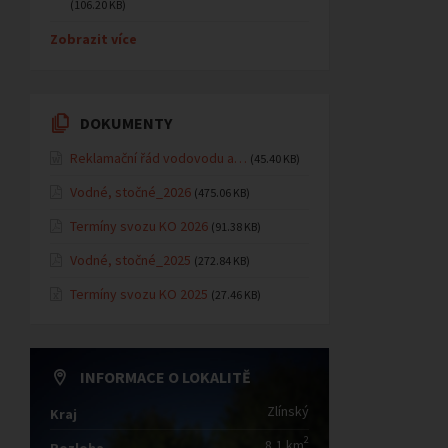
(106.20 KB)
Zobrazit více
DOKUMENTY
Reklamační řád vodovodu a…
(45.40 KB)
Vodné, stočné_2026
(475.06 KB)
Termíny svozu KO 2026
(91.38 KB)
Vodné, stočné_2025
(272.84 KB)
Termíny svozu KO 2025
(27.46 KB)
INFORMACE O LOKALITĚ
Zlínský
Kraj
2
8,1 km