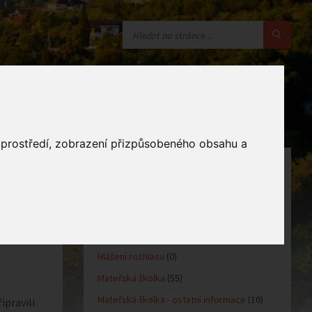
o prostředí, zobrazení přizpůsobeného obsahu a
KATEGORIE
Oznámení obce
(10)
Kultůra
(0)
Sport
(0)
Hlášení rozhlasu
(0)
Mateřská školka
(55)
Mateřská školka - ostatní informace
(10)
ipravili