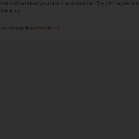
těti maškarní kostým a uložili ho do šatní skříňky. Děti se převlék
 Děkujeme
2025 v kategorii
Mateřská školka