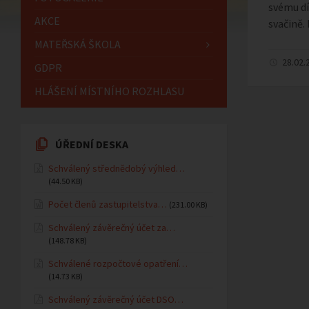
svému dí
AKCE
svačině.
MATEŘSKÁ ŠKOLA
28.02.
GDPR
HLÁŠENÍ MÍSTNÍHO ROZHLASU
ÚŘEDNÍ DESKA
Schválený střednědobý výhled…
(44.50 KB)
Počet členů zastupitelstva…
(231.00 KB)
Schválený závěrečný účet za…
(148.78 KB)
Schválené rozpočtové opatření…
(14.73 KB)
Schválený závěrečný účet DSO…