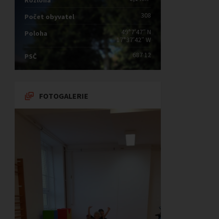
Rozloha
308
Počet obyvatel
49°7′47″ N
Poloha
17°37′42″ W
687 12
PSČ
FOTOGALERIE