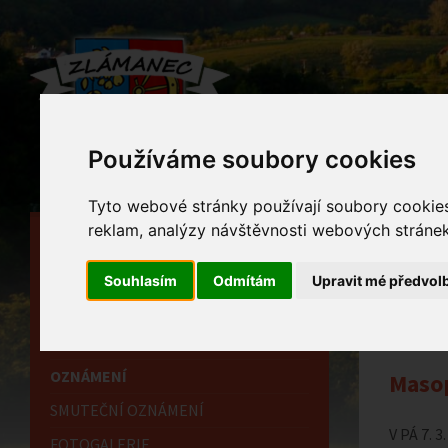
Používáme soubory cookies
Tyto webové stránky používají soubory cookies 
reklam, analýzy návštěvnosti webových stránek 
HLAVNÍ STRÁNKA
Ozn
OBECNÍ ÚŘAD
Souhlasím
Odmítám
Upravit mé předvol
Home
HISTORIE
INFORMAČNÍ CENTRUM
OZNÁMENÍ
Masop
SMUTEČNÍ OZNÁMENÍ
V PÁ 7. 
FOTOGALERIE