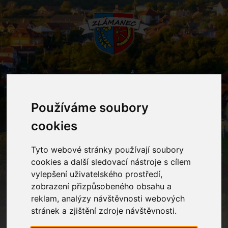
MENU
Používáme soubory
cookies
Oznámení
Tyto webové stránky používají soubory
Home
Oznámení
Zápis k předškolnímu vzdělávání
cookies a další sledovací nástroje s cílem
2025/2026
vylepšení uživatelského prostředí,
zobrazení přizpůsobeného obsahu a
reklam, analýzy návštěvnosti webových
Zápis k předškolnímu vzdělávání
stránek a zjištění zdroje návštěvnosti.
2025/2026