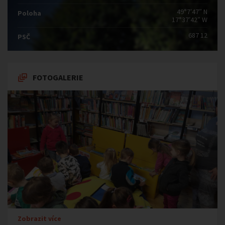
49°7′47″ N
Poloha
17°37′42″ W
687 12
PSČ
FOTOGALERIE
Zobrazit více