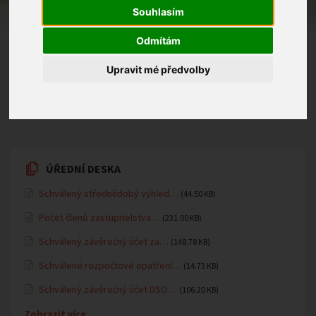
Souhlasím
viz. příloha
Odmítám
10.03.2025 v kategorii
Mateřská školka
Upravit mé předvolby
Zapis.pdf
(666.46 KB)
ÚŘEDNÍ DESKA
Schválený střednědobý výhled…
(44.50 KB)
Počet členů zastupitelstva…
(231.00 KB)
Schválený závěrečný účet za…
(148.78 KB)
Schválené rozpočtové opatření…
(14.73 KB)
Schválený závěrečný účet DSO…
(106.20 KB)
Zobrazit více