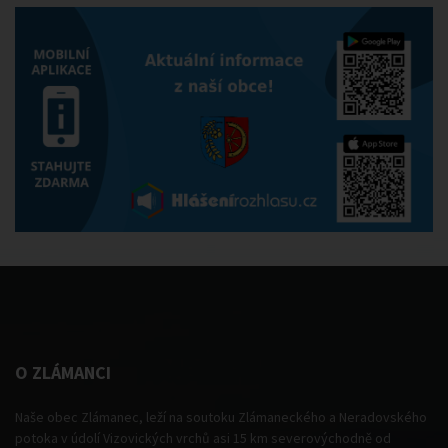
O ZLÁMANCI
Naše obec Zlámanec, leží na soutoku Zlámaneckého a Neradovského
potoka v údolí Vizovických vrchů asi 15 km severovýchodně od