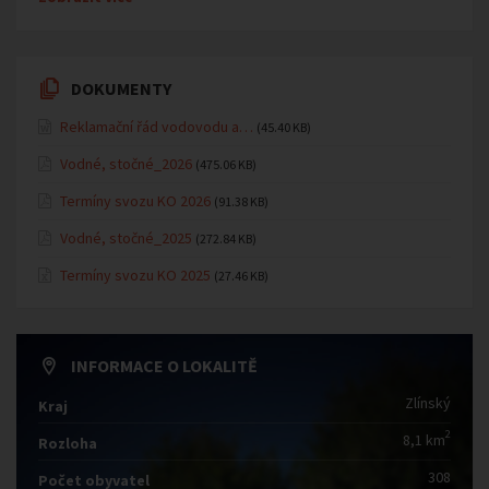
DOKUMENTY
Reklamační řád vodovodu a…
(45.40 KB)
Vodné, stočné_2026
(475.06 KB)
Termíny svozu KO 2026
(91.38 KB)
Vodné, stočné_2025
(272.84 KB)
Termíny svozu KO 2025
(27.46 KB)
INFORMACE O LOKALITĚ
Zlínský
Kraj
2
8,1 km
Rozloha
308
Počet obyvatel