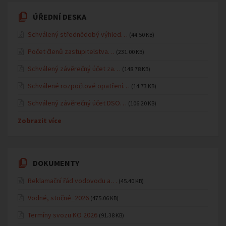
ÚŘEDNÍ DESKA
Schválený střednědobý výhled…
(44.50 KB)
Počet členů zastupitelstva…
(231.00 KB)
Schválený závěrečný účet za…
(148.78 KB)
Schválené rozpočtové opatření…
(14.73 KB)
Schválený závěrečný účet DSO…
(106.20 KB)
Zobrazit více
DOKUMENTY
Reklamační řád vodovodu a…
(45.40 KB)
Vodné, stočné_2026
(475.06 KB)
Termíny svozu KO 2026
(91.38 KB)