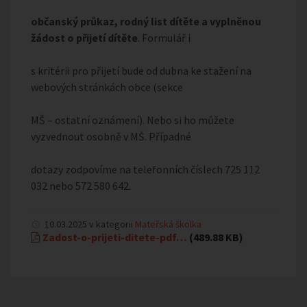
občanský průkaz, rodný list dítěte a vyplněnou
žádost o přijetí dítěte
. Formulář i
s kritérii pro přijetí bude od dubna ke stažení na
webových stránkách obce (sekce
MŠ – ostatní oznámení). Nebo si ho můžete
vyzvednout osobně v MŠ. Případné
dotazy zodpovíme na telefonních číslech 725 112
032 nebo 572 580 642.
10.03.2025 v kategorii
Mateřská školka
Zadost-o-prijeti-ditete-pdf…
(489.88 KB)