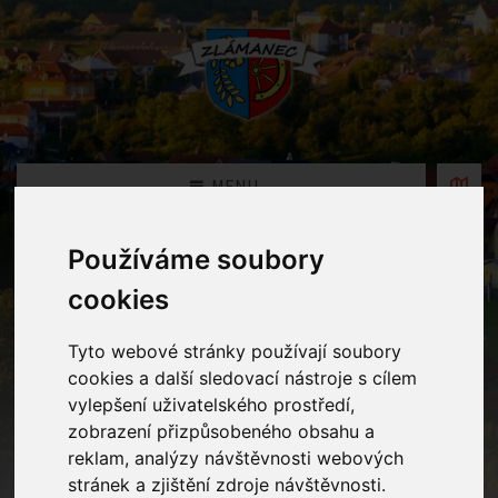
MENU
Používáme soubory
Oznámení
cookies
Home
Oznámení
Zápis dětí do MŠ Zlámanec pro školní rok
Tyto webové stránky používají soubory
2025/2026
cookies a další sledovací nástroje s cílem
vylepšení uživatelského prostředí,
zobrazení přizpůsobeného obsahu a
Zápis dětí do MŠ Zlámanec pro
reklam, analýzy návštěvnosti webových
školní rok 2025/2026
stránek a zjištění zdroje návštěvnosti.