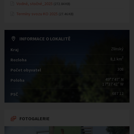
Vodné, stočné_2025
(272.84 KB)
Termíny svozu KO 2025
(27.46 KB)
INFORMACE O LOKALITĚ
Zlínský
Kraj
2
8,1 km
Rozloha
308
Počet obyvatel
49°7′47″ N
Poloha
17°37′42″ W
687 12
PSČ
FOTOGALERIE