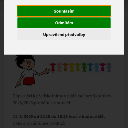
Souhlasím
Odmítám
Upravit mé předvolby
Zápis dětí k předškolnímu vzdělávání pro školní rok
2025/2026 proběhne v pondělí
12. 5. 2025 od 10.15 do 16.15 hod. v budově MŠ.
Zákonný zástupce předloží