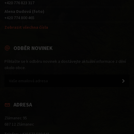
+420 776 823 317
Alena Dudová (foto)
+420 774 800 465
Zobrazit všechna čísla
ODBĚR NOVINEK
Přihlašte se k odběru novinek a dostávejte aktuální informace z dění
okolo obce.
ADRESA
Zlámanec 95
687 12 Zlámanec
Telefon: +420 572 580 641