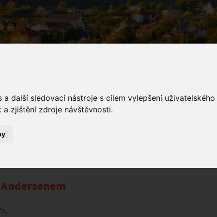
a další sledovací nástroje s cílem vylepšení uživatelskéh
a zjištění zdroje návštěvnosti.
ámení
by
Oznámení
Noc s Andersenem
s Andersenem
če,