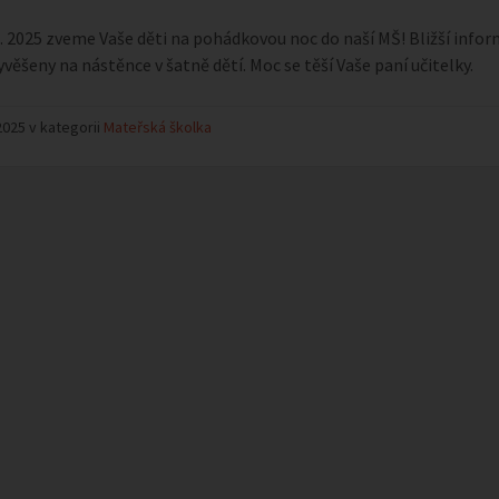
3. 4. 2025 zveme Vaše děti na pohádkovou noc do naší MŠ! Bližší info
vyvěšeny na nástěnce v šatně dětí. Moc se těší Vaše paní učitelky.
2025 v kategorii
Mateřská školka