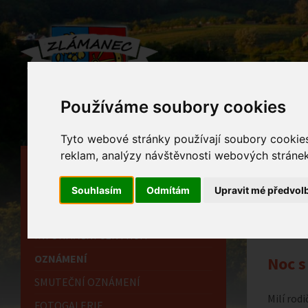
Používáme soubory cookies
Tyto webové stránky používají soubory cookies 
reklam, analýzy návštěvnosti webových stránek 
HLAVNÍ STRÁNKA
Ozn
OBECNÍ ÚŘAD
Souhlasím
Odmítám
Upravit mé předvol
Home
HISTORIE
INFORMAČNÍ CENTRUM
OZNÁMENÍ
Noc 
SMUTEČNÍ OZNÁMENÍ
Milí rodi
FOTOGALERIE