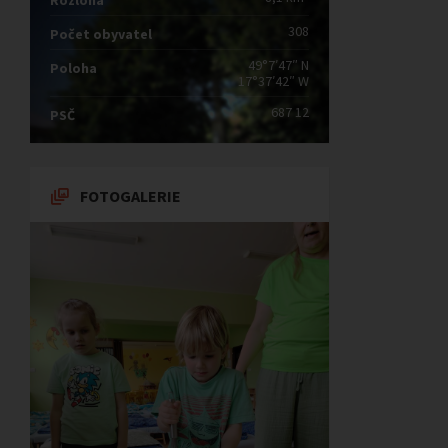
Rozloha
308
Počet obyvatel
49°7′47″ N
Poloha
17°37′42″ W
687 12
PSČ
FOTOGALERIE