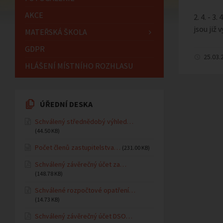
AKCE
2. 4. - 
jsou již 
MATEŘSKÁ ŠKOLA
GDPR
25.03.
HLÁŠENÍ MÍSTNÍHO ROZHLASU
ÚŘEDNÍ DESKA
Schválený střednědobý výhled…
(44.50 KB)
Počet členů zastupitelstva…
(231.00 KB)
Schválený závěrečný účet za…
(148.78 KB)
Schválené rozpočtové opatření…
(14.73 KB)
Schválený závěrečný účet DSO…