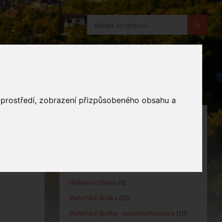
o prostředí, zobrazení přizpůsobeného obsahu a
KATEGORIE
Oznámení obce
(10)
Kultůra
(0)
Sport
(0)
Hlášení rozhlasu
(0)
Mateřská školka
(55)
Mateřská školka - ostatní informace
(10)