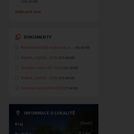
(106.20 KB)
Zobrazit více
DOKUMENTY
Reklamační řád vodovodu a…
(45.40 KB)
Vodné, stočné_2026
(475.06 KB)
Termíny svozu KO 2026
(91.38 KB)
Vodné, stočné_2025
(272.84 KB)
Termíny svozu KO 2025
(27.46 KB)
INFORMACE O LOKALITĚ
Zlínský
Kraj
2
8,1 km