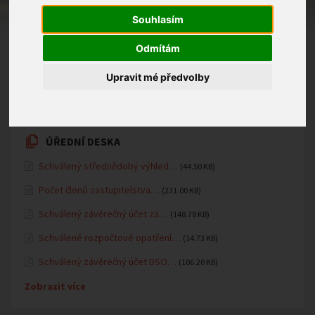
projektové výuky Přírodovědného centra Trnka -
Souhlasím
Vůně medu.
Odmítám
05.05.2025 v kategorii
Mateřská školka
Upravit mé předvolby
ÚŘEDNÍ DESKA
Schválený střednědobý výhled…
(44.50 KB)
Počet členů zastupitelstva…
(231.00 KB)
Schválený závěrečný účet za…
(148.78 KB)
Schválené rozpočtové opatření…
(14.73 KB)
Schválený závěrečný účet DSO…
(106.20 KB)
Zobrazit více