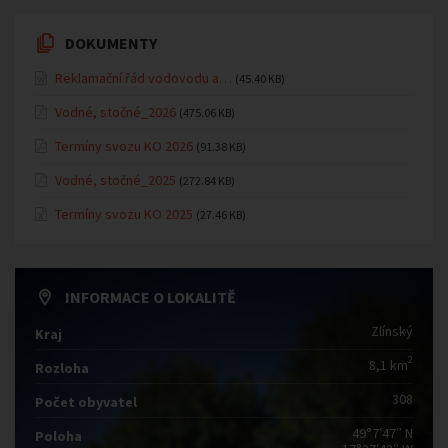
DOKUMENTY
Reklamační řád vodovodu a…
(45.40 KB)
Vodné, stočné_2026
(475.06 KB)
Termíny svozu KO 2026
(91.38 KB)
Vodné, stočné_2025
(272.84 KB)
Termíny svozu KO 2025
(27.46 KB)
INFORMACE O LOKALITĚ
Zlínský
Kraj
2
8,1 km
Rozloha
308
Počet obyvatel
49°7′47″ N
Poloha