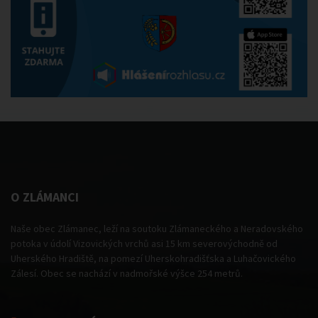
O ZLÁMANCI
Naše obec Zlámanec, leží na soutoku Zlámaneckého a Neradovského
potoka v údolí Vizovických vrchů asi 15 km severovýchodně od
Uherského Hradiště, na pomezí Uherskohradišťska a Luhačovického
Zálesí. Obec se nachází v nadmořské výšce 254 metrů.