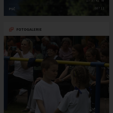
17°37′42″ W
687 12
PSČ
FOTOGALERIE