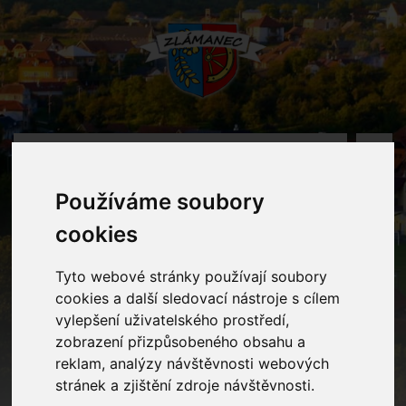
MENU
Používáme soubory
Oznámení
cookies
Home
Oznámení
Vůně medu
Tyto webové stránky používají soubory
cookies a další sledovací nástroje s cílem
vylepšení uživatelského prostředí,
zobrazení přizpůsobeného obsahu a
Vůně medu
reklam, analýzy návštěvnosti webových
stránek a zjištění zdroje návštěvnosti.
V ÚT 6. 5. 2025 v 9.00 hod. se děti ve třídě MŠ zúčastní