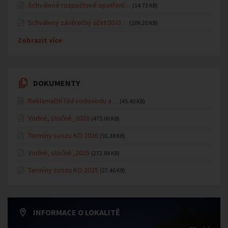
Schválené rozpočtové opatření…
(14.73 KB)
Schválený závěrečný účet DSO…
(106.20 KB)
Zobrazit více
DOKUMENTY
Reklamační řád vodovodu a…
(45.40 KB)
Vodné, stočné_2026
(475.06 KB)
Termíny svozu KO 2026
(91.38 KB)
Vodné, stočné_2025
(272.84 KB)
Termíny svozu KO 2025
(27.46 KB)
INFORMACE O LOKALITĚ