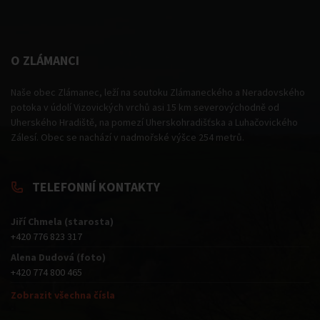
O ZLÁMANCI
Naše obec Zlámanec, leží na soutoku Zlámaneckého a Neradovského
potoka v údolí Vizovických vrchů asi 15 km severovýchodně od
Uherského Hradiště, na pomezí Uherskohradišťska a Luhačovického
Zálesí. Obec se nachází v nadmořské výšce 254 metrů.
TELEFONNÍ KONTAKTY
Jiří Chmela (starosta)
+420 776 823 317
Alena Dudová (foto)
+420 774 800 465
Zobrazit všechna čísla