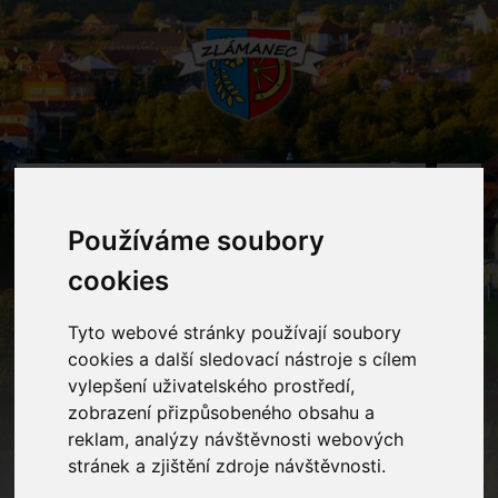
MENU
Používáme soubory
Oznámení
cookies
Tyto webové stránky používají soubory
Home
Oznámení
EKO den v Uherském Hradišti
cookies a další sledovací nástroje s cílem
vylepšení uživatelského prostředí,
zobrazení přizpůsobeného obsahu a
EKO den v Uherském Hradišti
reklam, analýzy návštěvnosti webových
stránek a zjištění zdroje návštěvnosti.
Mezinárodní ekologický festival Týká se to také