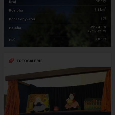
Zlínský
Kraj
2
8,1 km
Rozloha
308
Počet obyvatel
49°7′47″ N
Poloha
17°37′42″ W
687 12
PSČ
FOTOGALERIE