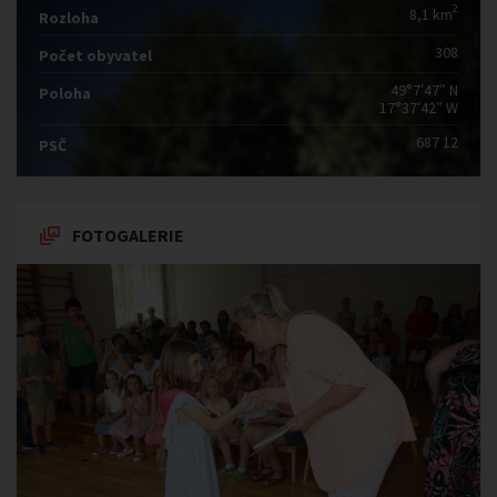
2
8,1 km
Rozloha
308
Počet obyvatel
49°7′47″ N
Poloha
17°37′42″ W
687 12
PSČ
FOTOGALERIE