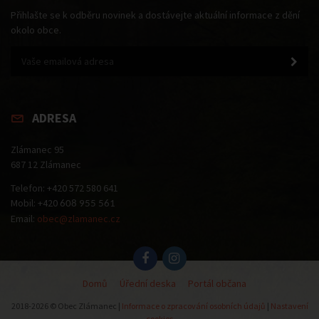
Přihlašte se k odběru novinek a dostávejte aktuální informace z dění
okolo obce.
ADRESA
Zlámanec 95
687 12 Zlámanec
Telefon: +420 572 580 641
Mobil: +420
608 955 561
Email:
obec@zlamanec.cz
Domů
Úřední deska
Portál občana
2018-2026 © Obec Zlámanec |
Informace o zpracování osobních údajů
|
Nastavení
cookies