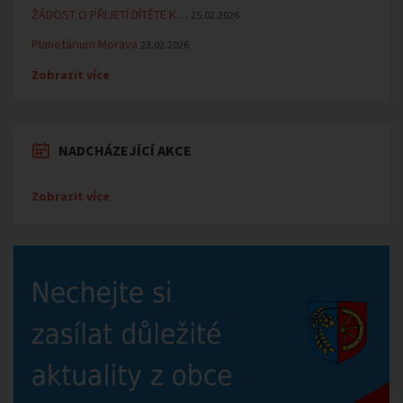
ŽÁDOST O PŘIJETÍ DÍTĚTE K…
25.02.2026
Planetárium Morava
23.02.2026
Zobrazit více
NADCHÁZEJÍCÍ AKCE
Zobrazit více