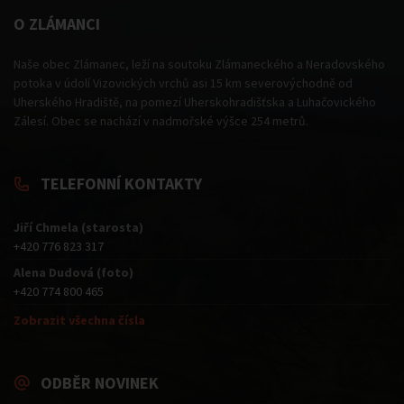
O ZLÁMANCI
Naše obec Zlámanec, leží na soutoku Zlámaneckého a Neradovského
potoka v údolí Vizovických vrchů asi 15 km severovýchodně od
Uherského Hradiště, na pomezí Uherskohradišťska a Luhačovického
Zálesí. Obec se nachází v nadmořské výšce 254 metrů.
TELEFONNÍ KONTAKTY
Jiří Chmela (starosta)
+420 776 823 317
Alena Dudová (foto)
+420 774 800 465
Zobrazit všechna čísla
ODBĚR NOVINEK