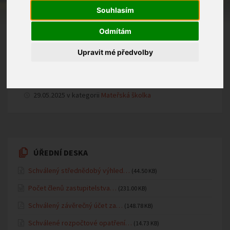
odpoledne ke Dni otců se uskuteční ve ČT 12. 6. 2025
Souhlasím
v 15.30 hod. na zahradě MŠ (v případě nepřízně
počasí v budově MŠ). Podrobnosti k programu jste již
Odmítám
obdrželi emailem a jsou též vyvěšeny na nástěnce v
Upravit mé předvolby
šatně dětí. Moc se na Vás těšíme! (Sourozenci jsou
vítáni.)
29.05.2025 v kategorii
Mateřská školka
ÚŘEDNÍ DESKA
Schválený střednědobý výhled…
(44.50 KB)
Počet členů zastupitelstva…
(231.00 KB)
Schválený závěrečný účet za…
(148.78 KB)
Schválené rozpočtové opatření…
(14.73 KB)