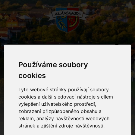
MENU
Používáme soubory
Oznámení
cookies
Tyto webové stránky používají soubory
Home
Oznámení
Den otců
cookies a další sledovací nástroje s cílem
vylepšení uživatelského prostředí,
zobrazení přizpůsobeného obsahu a
Den otců
reklam, analýzy návštěvnosti webových
stránek a zjištění zdroje návštěvnosti.
Milí tatínkové, dědečkové, strýčkové, námětové