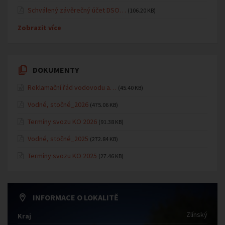
Schválený závěrečný účet DSO…
(106.20 KB)
Zobrazit více
DOKUMENTY
Reklamační řád vodovodu a…
(45.40 KB)
Vodné, stočné_2026
(475.06 KB)
Termíny svozu KO 2026
(91.38 KB)
Vodné, stočné_2025
(272.84 KB)
Termíny svozu KO 2025
(27.46 KB)
INFORMACE O LOKALITĚ
Zlínský
Kraj