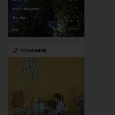
Rozloha
308
Počet obyvatel
49°7′47″ N
Poloha
17°37′42″ W
687 12
PSČ
FOTOGALERIE