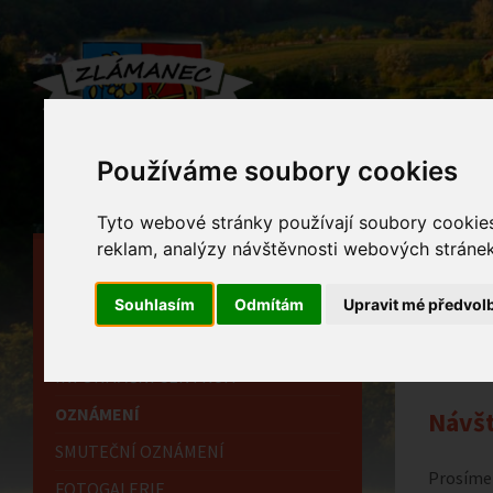
Používáme soubory cookies
Tyto webové stránky používají soubory cookies 
reklam, analýzy návštěvnosti webových stránek 
HLAVNÍ STRÁNKA
Ozn
OBECNÍ ÚŘAD
Souhlasím
Odmítám
Upravit mé předvol
Home
HISTORIE
INFORMAČNÍ CENTRUM
OZNÁMENÍ
Návšt
SMUTEČNÍ OZNÁMENÍ
Prosíme 
FOTOGALERIE