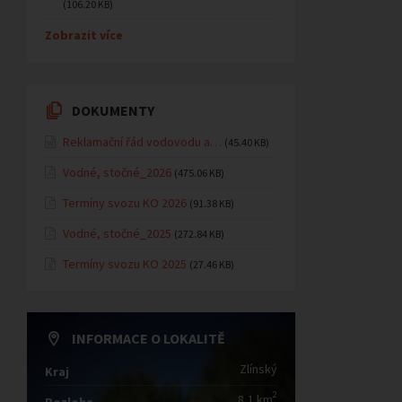
(106.20 KB)
Zobrazit více
DOKUMENTY
Reklamační řád vodovodu a…
(45.40 KB)
Vodné, stočné_2026
(475.06 KB)
Termíny svozu KO 2026
(91.38 KB)
Vodné, stočné_2025
(272.84 KB)
Termíny svozu KO 2025
(27.46 KB)
INFORMACE O LOKALITĚ
Zlínský
Kraj
2
8,1 km