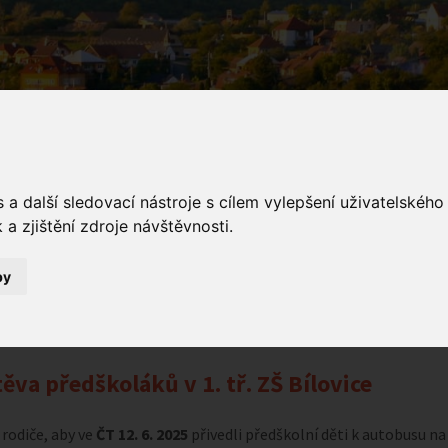
a další sledovací nástroje s cílem vylepšení uživatelskéh
a zjištění zdroje návštěvnosti.
ámení
by
Oznámení
Návštěva předškoláků v 1. tř. ZŠ Bílovice
ěva předškoláků v 1. tř. ZŠ Bílovice
rodiče, aby ve
ČT 12. 6. 2025
přivedli předškolní děti k autobusu na