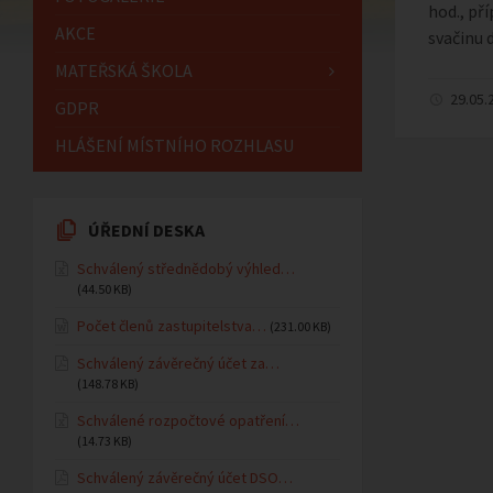
hod., pří
AKCE
svačinu 
MATEŘSKÁ ŠKOLA
29.05.
GDPR
HLÁŠENÍ MÍSTNÍHO ROZHLASU
ÚŘEDNÍ DESKA
Schválený střednědobý výhled…
(44.50 KB)
Počet členů zastupitelstva…
(231.00 KB)
Schválený závěrečný účet za…
(148.78 KB)
Schválené rozpočtové opatření…
(14.73 KB)
Schválený závěrečný účet DSO…