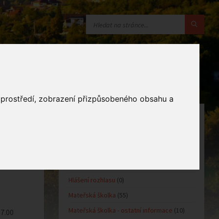
o prostředí, zobrazení přizpůsobeného obsahu a
KATEGORIE
Oznámení obce
(10)
Kultůra
(0)
Sport
(0)
Hlášení rozhlasu
(0)
Mateřská školka
(55)
Mateřská školka - ostatní informace
(10)
 7.00