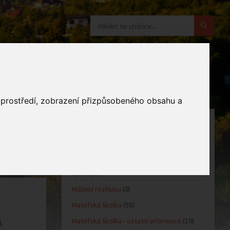
o prostředí, zobrazení přizpůsobeného obsahu a
KATEGORIE
Oznámení obce
(10)
Kultůra
(0)
Sport
(0)
Hlášení rozhlasu
(0)
Mateřská školka
(55)
Mateřská školka - ostatní informace
(10)
.