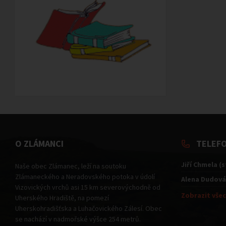
O ZLÁMANCI
TELEF
Jiří Chmela (
Naše obec Zlámanec, leží na soutoku
Zlámaneckého a Neradovského potoka v údolí
Alena Dudová
Vizovických vrchů asi 15 km severovýchodně od
Zobrazit všec
Uherského Hradiště, na pomezí
Uherskohradišťska a Luhačovického Zálesí. Obec
se nachází v nadmořské výšce 254 metrů.