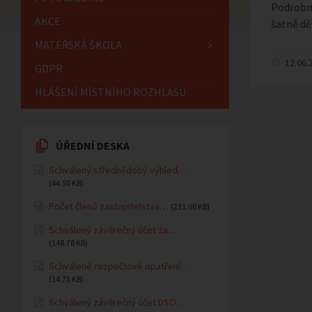
Podrobné
AKCE
šatně dět
MATEŘSKÁ ŠKOLA
12.06.
GDPR
HLÁŠENÍ MÍSTNÍHO ROZHLASU
ÚŘEDNÍ DESKA
Schválený střednědobý výhled…
(44.50 KB)
Počet členů zastupitelstva…
(231.00 KB)
Schválený závěrečný účet za…
(148.78 KB)
Schválené rozpočtové opatření…
(14.73 KB)
Schválený závěrečný účet DSO…