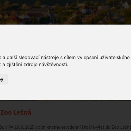
a další sledovací nástroje s cílem vylepšení uživatelskéh
a zjištění zdroje návštěvnosti.
ámení
by
Oznámení
Výlet Zoo Lešná
 Zoo Lešná
iče, v PÁ 20. 6. 2025 podnikneme celodenní školní výlet do Zoo Lešná