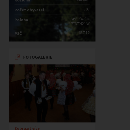
Rozloha
308
Počet obyvatel
49°7′47″ N
Poloha
17°37′42″ W
687 12
PSČ
FOTOGALERIE
Zobrazit více