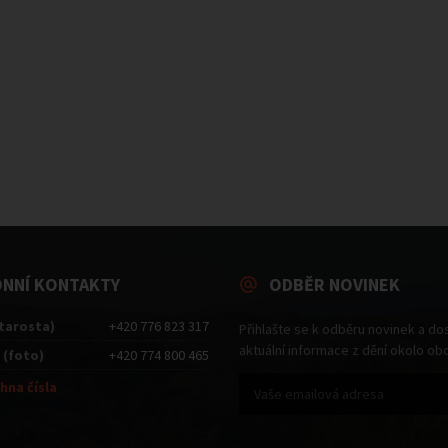
ONNÍ KONTAKTY
ODBĚR NOVINEK
starosta)
+420 776 823 317
Přihlašte se k odběru novinek a do
aktuální informace z dění okolo ob
 (foto)
+420 774 800 465
hna čísla