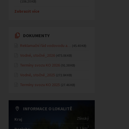
(106.20 KB)
Zobrazit více
DOKUMENTY
Reklamační řád vodovodu a…
(45.40 KB)
Vodné, stočné_2026
(475.06 KB)
Termíny svozu KO 2026
(91.38 KB)
Vodné, stočné_2025
(272.84 KB)
Termíny svozu KO 2025
(27.46 KB)
INFORMACE O LOKALITĚ
Zlínský
Kraj
2
8,1 km