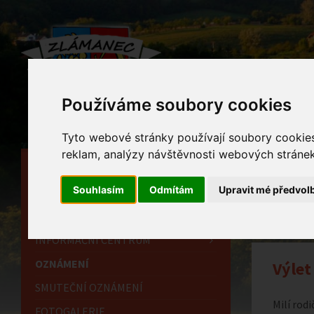
Používáme soubory cookies
Tyto webové stránky používají soubory cookies 
reklam, analýzy návštěvnosti webových stránek 
HLAVNÍ STRÁNKA
Ozn
Souhlasím
Odmítám
Upravit mé předvol
OBECNÍ ÚŘAD
Home
HISTORIE
INFORMAČNÍ CENTRUM
OZNÁMENÍ
Výlet
SMUTEČNÍ OZNÁMENÍ
Milí rod
FOTOGALERIE