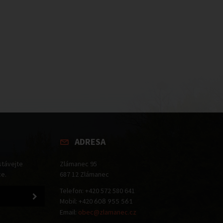
ADRESA
stávejte
Zlámanec 95
ce.
687 12 Zlámanec
Telefon: +420 572 580 641
Mobil: +420
608 955 561
Email:
obec@zlamanec.cz