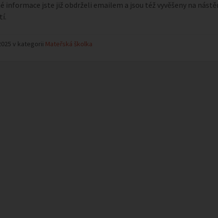
 informace jste již obdrželi emailem a jsou též vyvěšeny na nástě
í.
2025 v kategorii
Mateřská školka