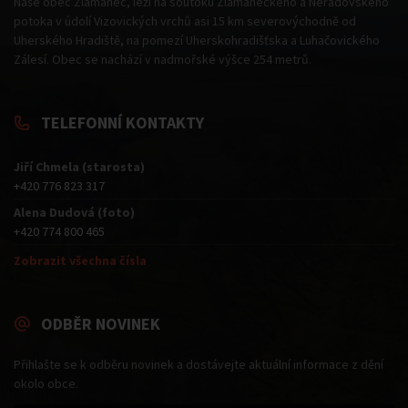
Naše obec Zlámanec, leží na soutoku Zlámaneckého a Neradovského
potoka v údolí Vizovických vrchů asi 15 km severovýchodně od
Uherského Hradiště, na pomezí Uherskohradišťska a Luhačovického
Zálesí. Obec se nachází v nadmořské výšce 254 metrů.
TELEFONNÍ KONTAKTY
Jiří Chmela (starosta)
+420 776 823 317
Alena Dudová (foto)
+420 774 800 465
Zobrazit všechna čísla
ODBĚR NOVINEK
Přihlašte se k odběru novinek a dostávejte aktuální informace z dění
okolo obce.