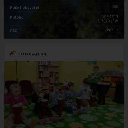
308
Počet obyvatel
49°7′47″ N
Poloha
17°37′42″ W
687 12
PSČ
FOTOGALERIE