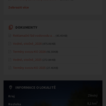
Zobrazit více
DOKUMENTY
Reklamační řád vodovodu a…
(45.40 KB)
Vodné, stočné_2026
(475.06 KB)
Termíny svozu KO 2026
(91.38 KB)
Vodné, stočné_2025
(272.84 KB)
Termíny svozu KO 2025
(27.46 KB)
INFORMACE O LOKALITĚ
Zlínský
Kraj
2
8,1 km
Rozloha