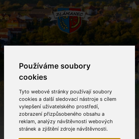
MENU
Používáme soubory
Oznámení
cookies
Tyto webové stránky používají soubory
Home
Oznámení
Rozloučení s předškolními dětmi
cookies a další sledovací nástroje s cílem
vylepšení uživatelského prostředí,
zobrazení přizpůsobeného obsahu a
Rozloučení s předškolními dětmi
reklam, analýzy návštěvnosti webových
stránek a zjištění zdroje návštěvnosti.
Milé maminky, milí tatínkové, ve ČT 26. 6. 2025 v