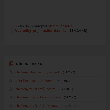
12.06.2025 v kategorii
Mateřská školka
Vysledky-prijimaciho-rizeni…
(154.24 KB)
ÚŘEDNÍ DESKA
Schválený střednědobý výhled…
(44.50 KB)
Počet členů zastupitelstva…
(231.00 KB)
Schválený závěrečný účet za…
(148.78 KB)
Schválené rozpočtové opatření…
(14.73 KB)
Schválený závěrečný účet DSO…
(106.20 KB)