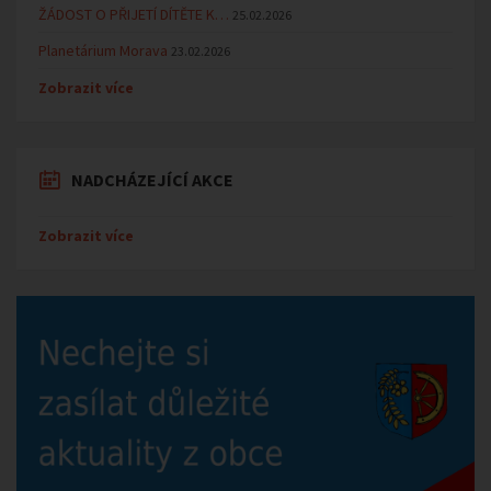
ŽÁDOST O PŘIJETÍ DÍTĚTE K…
25.02.2026
Planetárium Morava
23.02.2026
Zobrazit více
NADCHÁZEJÍCÍ AKCE
Zobrazit více