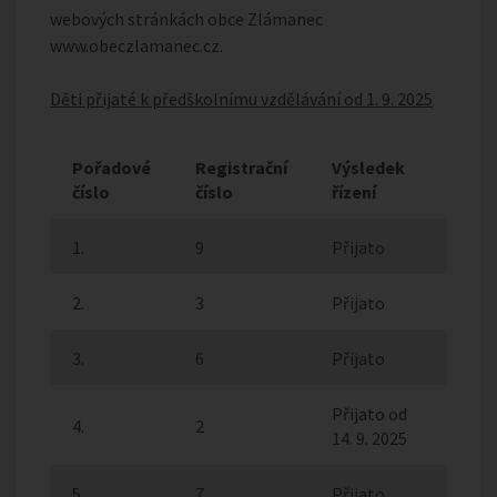
webových stránkách obce Zlámanec
www.obeczlamanec.cz.
Děti přijaté k předškolnímu vzdělávání od 1. 9. 2025
Pořadové
Registrační
Výsledek
číslo
číslo
řízení
1.
9
Přijato
2.
3
Přijato
3.
6
Přijato
Přijato od
4.
2
14. 9. 2025
5.
7
Přijato