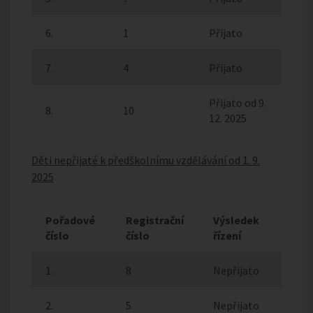
6.
1
Přijato
7.
4
Přijato
Přijato od 9.
8.
10
12. 2025
Děti nepřijaté k předškolnímu vzdělávání od 1. 9.
2025
Pořadové
Registrační
Výsledek
číslo
číslo
řízení
1.
8
Nepřijato
2.
5
Nepřijato