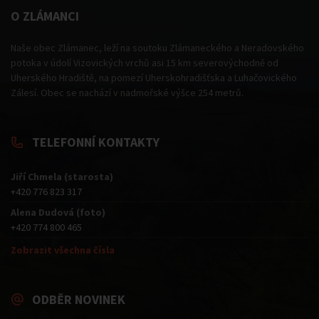
O ZLÁMANCI
Naše obec Zlámanec, leží na soutoku Zlámaneckého a Neradovského
potoka v údolí Vizovických vrchů asi 15 km severovýchodně od
Uherského Hradiště, na pomezí Uherskohradišťska a Luhačovického
Zálesí. Obec se nachází v nadmořské výšce 254 metrů.
TELEFONNÍ KONTAKTY
Jiří Chmela (starosta)
+420 776 823 317
Alena Dudová (foto)
+420 774 800 465
Zobrazit všechna čísla
ODBĚR NOVINEK