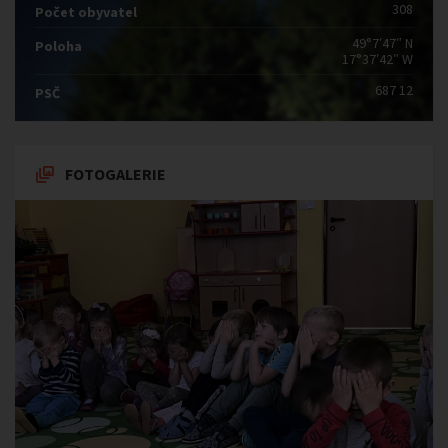
308
Počet obyvatel
49°7′47″ N
Poloha
17°37′42″ W
687 12
PSČ
FOTOGALERIE