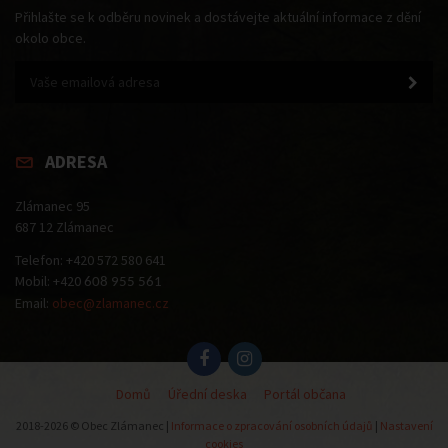
Přihlašte se k odběru novinek a dostávejte aktuální informace z dění
okolo obce.
ADRESA
Zlámanec 95
687 12 Zlámanec
Telefon: +420 572 580 641
Mobil: +420
608 955 561
Email:
obec@zlamanec.cz
Domů
Úřední deska
Portál občana
2018-2026 © Obec Zlámanec |
Informace o zpracování osobních údajů
|
Nastavení
cookies