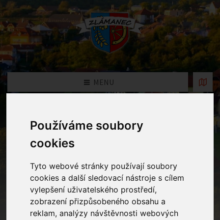
MENU
Oznámení
Používáme soubory
cookies
Home
Oznámení
Výsledky přijímacího řízení k
předškolnímu vzdělávání pro školní rok 2025/2026
Tyto webové stránky používají soubory
cookies a další sledovací nástroje s cílem
vylepšení uživatelského prostředí,
Výsledky přijímacího řízení k
zobrazení přizpůsobeného obsahu a
předškolnímu vzdělávání pro
reklam, analýzy návštěvnosti webových