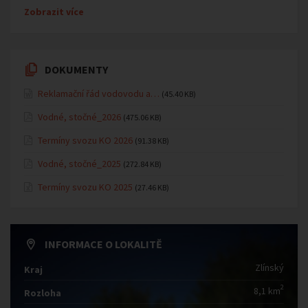
Zobrazit více
DOKUMENTY
Reklamační řád vodovodu a…
(45.40 KB)
Vodné, stočné_2026
(475.06 KB)
Termíny svozu KO 2026
(91.38 KB)
Vodné, stočné_2025
(272.84 KB)
Termíny svozu KO 2025
(27.46 KB)
INFORMACE O LOKALITĚ
Zlínský
Kraj
2
8,1 km
Rozloha