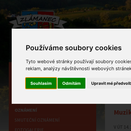
Používáme soubory cookies
Tyto webové stránky používají soubory cookies 
reklam, analýzy návštěvnosti webových stránek 
HLAVNÍ STRÁNKA
Ozn
OBECNÍ ÚŘAD
Souhlasím
Odmítám
Upravit mé předvol
Home
HISTORIE
INFORMAČNÍ CENTRUM
OZNÁMENÍ
Muzik
SMUTEČNÍ OZNÁMENÍ
V ÚT 14.
FOTOGALERIE