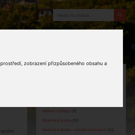
o prostředí, zobrazení přizpůsobeného obsahu a
KATEGORIE
Oznámení obce
(10)
Kultůra
(0)
Sport
(0)
Hlášení rozhlasu
(0)
Mateřská školka
(55)
Mateřská školka - ostatní informace
(10)
rajných