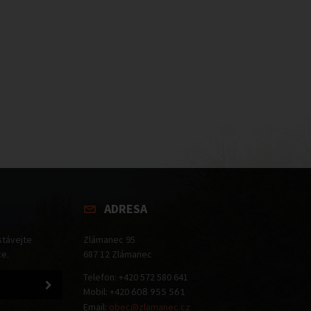
ADRESA
stávejte
Zlámanec 95
ce.
687 12 Zlámanec
Telefon: +420 572 580 641
Mobil: +420
608 955 561
Email:
obec@zlamanec.cz