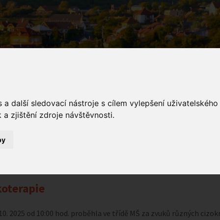
a další sledovací nástroje s cílem vylepšení uživatelskéh
a zjištění zdroje návštěvnosti.
ámení
by
Oznámení
Muzikoterapie
oterapie
 10. 2025 od 10:00 hod. proběhla ve třídě MŠ za zvuků různých cizok