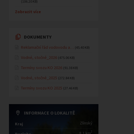
(106.20 KB)
Zobrazit více
DOKUMENTY
Reklamační řád vodovodu a…
(45.40 KB)
Vodné, stočné_2026
(475.06 KB)
Termíny svozu KO 2026
(91.38 KB)
Vodné, stočné_2025
(272.84 KB)
Termíny svozu KO 2025
(27.46 KB)
INFORMACE O LOKALITĚ
Zlínský
Kraj
2
8,1 km