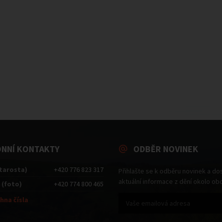
ONNÍ KONTAKTY
ODBĚR NOVINEK
starosta)
+420 776 823 317
Přihlašte se k odběru novinek a do
aktuální informace z dění okolo ob
 (foto)
+420 774 800 465
hna čísla