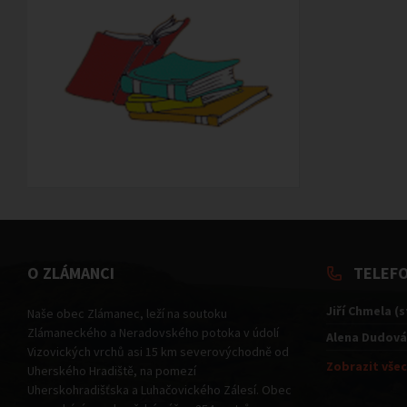
O ZLÁMANCI
TELEF
Jiří Chmela (
Naše obec Zlámanec, leží na soutoku
Zlámaneckého a Neradovského potoka v údolí
Alena Dudová
Vizovických vrchů asi 15 km severovýchodně od
Zobrazit všec
Uherského Hradiště, na pomezí
Uherskohradišťska a Luhačovického Zálesí. Obec