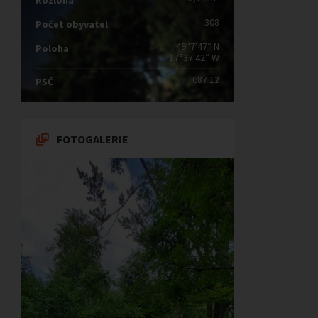
Rozloha
308
Počet obyvatel
49°7′47″ N
Poloha
17°37′42″ W
687 12
PSČ
FOTOGALERIE