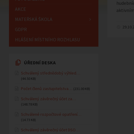
hudebníc
AKCE
aktivním
MATEŘSKÁ ŠKOLA
29.10.
GDPR
HLÁŠENÍ MÍSTNÍHO ROZHLASU
ÚŘEDNÍ DESKA
Schválený střednědobý výhled…
(44.50 KB)
Počet členů zastupitelstva…
(231.00 KB)
Schválený závěrečný účet za…
(148.78 KB)
Schválené rozpočtové opatření…
(14.73 KB)
Schválený závěrečný účet DSO…