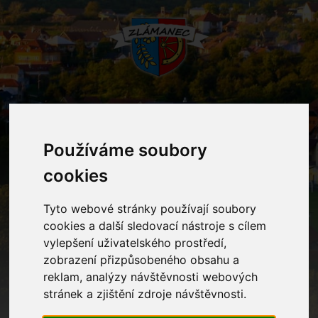
MENU
Používáme soubory
cookies
Oznámení
Tyto webové stránky používají soubory
Home
Oznámení
Skupinové bubnování
cookies a další sledovací nástroje s cílem
vylepšení uživatelského prostředí,
zobrazení přizpůsobeného obsahu a
Skupinové bubnování
reklam, analýzy návštěvnosti webových
stránek a zjištění zdroje návštěvnosti.
Ve ČT 30. 10. 2025 nás v MŠ provede svou hudební