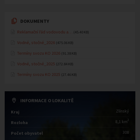
DOKUMENTY
Reklamační řád vodovodu a…
(45.40 KB)
Vodné, stočné_2026
(475.06 KB)
Termíny svozu KO 2026
(91.38 KB)
Vodné, stočné_2025
(272.84 KB)
Termíny svozu KO 2025
(27.46 KB)
INFORMACE O LOKALITĚ
Zlínský
Kraj
2
8,1 km
Rozloha
308
Počet obyvatel