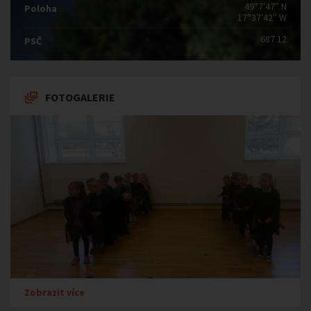
49°7′47″ N
Poloha
17°37′42″ W
687 12
PSČ
FOTOGALERIE
Zobrazit více