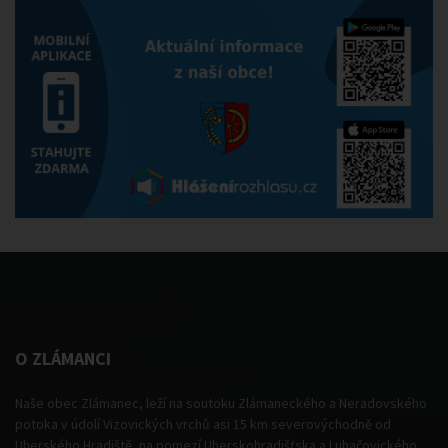
O ZLÁMANCI
Naše obec Zlámanec, leží na soutoku Zlámaneckého a Neradovského
potoka v údolí Vizovických vrchů asi 15 km severovýchodně od
Uherského Hradiště, na pomezí Uherskohradišťska a Luhačovického