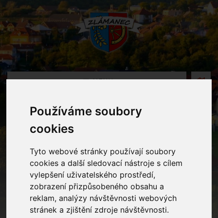
MENU
Používáme soubory
Oznámení
cookies
Home
Oznámení
Divadelní představení v Kině Hvězda U.H.
Tyto webové stránky používají soubory
cookies a další sledovací nástroje s cílem
vylepšení uživatelského prostředí,
Divadelní představení v Kině
zobrazení přizpůsobeného obsahu a
Hvězda U.H.
reklam, analýzy návštěvnosti webových
stránek a zjištění zdroje návštěvnosti.