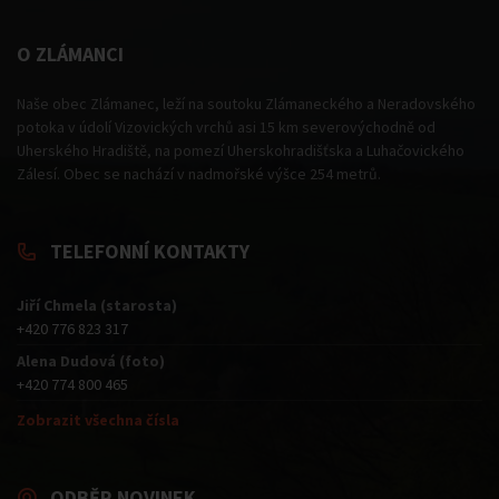
O ZLÁMANCI
Naše obec Zlámanec, leží na soutoku Zlámaneckého a Neradovského
potoka v údolí Vizovických vrchů asi 15 km severovýchodně od
Uherského Hradiště, na pomezí Uherskohradišťska a Luhačovického
Zálesí. Obec se nachází v nadmořské výšce 254 metrů.
TELEFONNÍ KONTAKTY
Jiří Chmela (starosta)
+420 776 823 317
Alena Dudová (foto)
+420 774 800 465
Zobrazit všechna čísla
ODBĚR NOVINEK