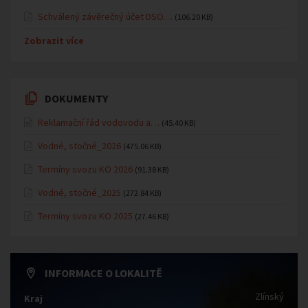
Schválený závěrečný účet DSO…
(106.20 KB)
Zobrazit více
DOKUMENTY
Reklamační řád vodovodu a…
(45.40 KB)
Vodné, stočné_2026
(475.06 KB)
Termíny svozu KO 2026
(91.38 KB)
Vodné, stočné_2025
(272.84 KB)
Termíny svozu KO 2025
(27.46 KB)
INFORMACE O LOKALITĚ
Zlínský
Kraj