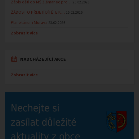
Zápis dětí do MŠ Zlámanec pro…
25.02.2026
ŽÁDOST O PŘIJETÍ DÍTĚTE K…
25.02.2026
Planetárium Morava
23.02.2026
Zobrazit více
NADCHÁZEJÍCÍ AKCE
Zobrazit více