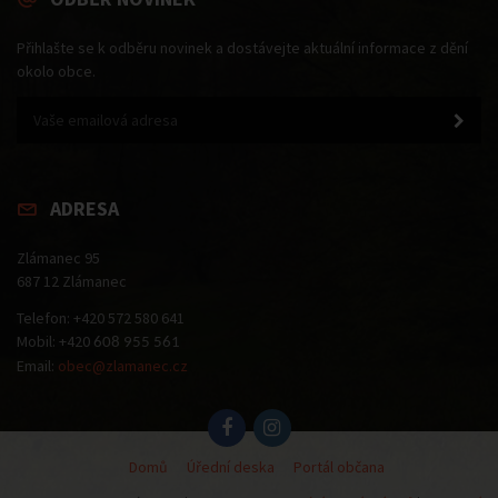
Přihlašte se k odběru novinek a dostávejte aktuální informace z dění
okolo obce.
ADRESA
Zlámanec 95
687 12 Zlámanec
Telefon: +420 572 580 641
Mobil: +420
608 955 561
Email:
obec@zlamanec.cz
Domů
Úřední deska
Portál občana