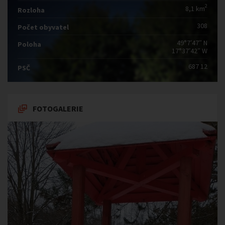
2
8,1 km
Rozloha
308
Počet obyvatel
49°7′47″ N
Poloha
17°37′42″ W
687 12
PSČ
FOTOGALERIE