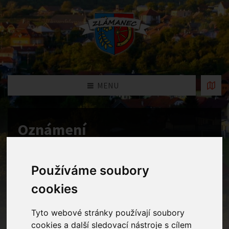
MENU
Oznámení
Home
Oznámení
Organizační řád
Používáme soubory
cookies
Organizační řád
Tyto webové stránky používají soubory
Mateřská škola Zlámanec, okres Uherské
cookies a další sledovací nástroje s cílem