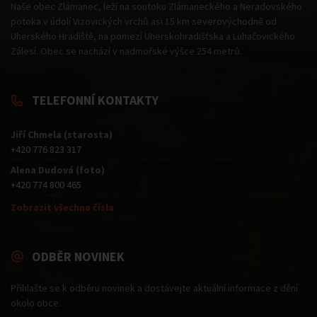
Naše obec Zlámanec, leží na soutoku Zlámaneckého a Neradovského
potoka v údolí Vizovických vrchů asi 15 km severovýchodně od
Uherského Hradiště, na pomezí Uherskohradišťska a Luhačovického
Zálesí. Obec se nachází v nadmořské výšce 254 metrů.
TELEFONNÍ KONTAKTY
Jiří Chmela (starosta)
+420 776 823 317
Alena Dudová (foto)
+420 774 800 465
Zobrazit všechna čísla
ODBĚR NOVINEK
Přihlašte se k odběru novinek a dostávejte aktuální informace z dění
okolo obce.