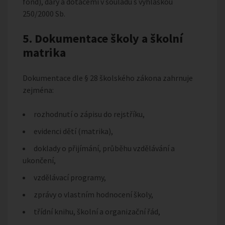
fond), dary a dotacemi v souladu s vyhláškou
250/2000 Sb.
5. Dokumentace školy a školní
matrika
Dokumentace dle § 28 školského zákona zahrnuje
zejména:
rozhodnutí o zápisu do rejstříku,
evidenci dětí (matrika),
doklady o přijímání, průběhu vzdělávání a
ukončení,
vzdělávací programy,
zprávy o vlastním hodnocení školy,
třídní knihu, školní a organizační řád,