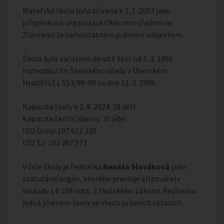
Mateřská škola byla zřízena k 1. 1. 2003 jako
příspěvková organizace Obecním úřadem ve
Zlámanci.Je samostatným právním subjektem.
Škola byla zařazena do sítě škol od 1. 3. 1996
rozhodnutím Školského úřadu v Uherském
Hradišti,č.j. 553/96-90 ze dne 11. 3. 1996.
Kapacita školy k 2. 9. 2024: 28 dětí
Kapacita školní jídelny: 30 jídel
IZO školy: 107 612 330
IZO ŠJ: 103 267 972
V čele školy je ředitelka
Renáta Slováková
jako
statutární orgán, kterého jmenuje zřizovatelv
souladu s § 166 odst. 2 školského zákona. Ředitelka
jedná jménem školy ve všech právních vztazích.