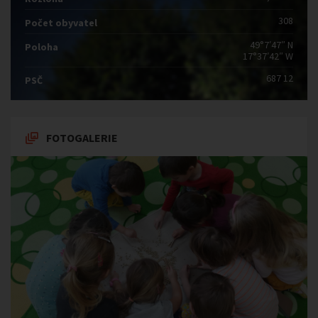
308
Počet obyvatel
49°7′47″ N
Poloha
17°37′42″ W
687 12
PSČ
FOTOGALERIE