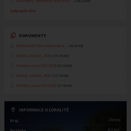
Schválený závěrečný účet DSO…
(106.20 KB)
Zobrazit více
DOKUMENTY
Reklamační řád vodovodu a…
(45.40 KB)
Vodné, stočné_2026
(475.06 KB)
Termíny svozu KO 2026
(91.38 KB)
Vodné, stočné_2025
(272.84 KB)
Termíny svozu KO 2025
(27.46 KB)
INFORMACE O LOKALITĚ
Zlínský
Kraj
2
8,1 km
Rozloha