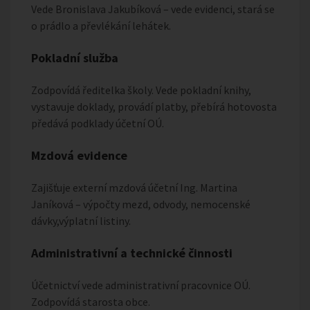
Vede Bronislava Jakubíková – vede evidenci, stará se
o prádlo a převlékání lehátek.
Pokladní služba
Zodpovídá ředitelka školy. Vede pokladní knihy,
vystavuje doklady, provádí platby, přebírá hotovosta
předává podklady účetní OÚ.
Mzdová evidence
Zajišťuje externí mzdová účetní Ing. Martina
Janíková – výpočty mezd, odvody, nemocenské
dávky,výplatní listiny.
Administrativní a technické činnosti
Účetnictví vede administrativní pracovnice OÚ.
Zodpovídá starosta obce.