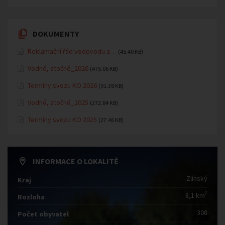
DOKUMENTY
Reklamační řád vodovodu a…
(45.40 KB)
Vodné, stočné_2026
(475.06 KB)
Termíny svozu KO 2026
(91.38 KB)
Vodné, stočné_2025
(272.84 KB)
Termíny svozu KO 2025
(27.46 KB)
INFORMACE O LOKALITĚ
Zlínský
Kraj
2
8,1 km
Rozloha
308
Počet obyvatel