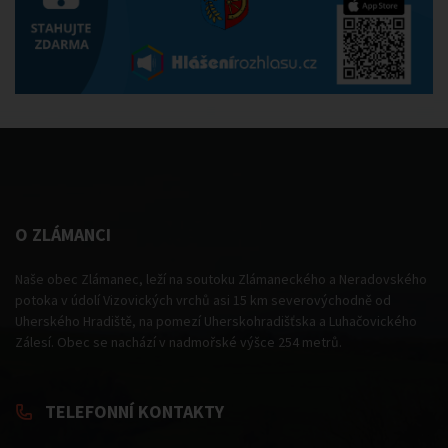
O ZLÁMANCI
Naše obec Zlámanec, leží na soutoku Zlámaneckého a Neradovského
potoka v údolí Vizovických vrchů asi 15 km severovýchodně od
Uherského Hradiště, na pomezí Uherskohradišťska a Luhačovického
Zálesí. Obec se nachází v nadmořské výšce 254 metrů.
TELEFONNÍ KONTAKTY