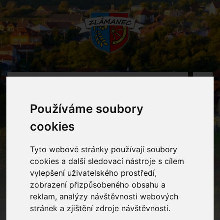
MENU
Používáme soubory
Oznámení
cookies
Home
Oznámení
Třídní fotografování
Tyto webové stránky používají soubory
cookies a další sledovací nástroje s cílem
vylepšení uživatelského prostředí,
zobrazení přizpůsobeného obsahu a
Třídní fotografování
reklam, analýzy návštěvnosti webových
stránek a zjištění zdroje návštěvnosti.
se uskuteční
za příznivého počasí
na školní zahradě