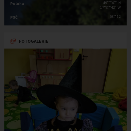
49°7′47″ N
Poloha
17°37′42″ W
687 12
PSČ
FOTOGALERIE