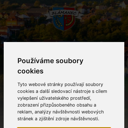
MENU
Používáme soubory
Oznámení
cookies
Tyto webové stránky používají soubory
Home
Oznámení
Dušičková slavnost
cookies a další sledovací nástroje s cílem
vylepšení uživatelského prostředí,
zobrazení přizpůsobeného obsahu a
Dušičková slavnost
reklam, analýzy návštěvnosti webových
stránek a zjištění zdroje návštěvnosti.
V PÁ 31. 10. 2025 dopoledne si opět na půdě MŠ