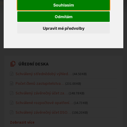
užijeme dušičkovou slavnost plnou tance, zpěvu,
Souhlasím
soutěží, her a legrace. Děkuji všem rodičům za
spolupráci při zajištění kostýmů.
Odmítám
Upravit mé předvolby
29.10.2025 v kategorii
Mateřská školka
ÚŘEDNÍ DESKA
Schválený střednědobý výhled…
(44.50 KB)
Počet členů zastupitelstva…
(231.00 KB)
Schválený závěrečný účet za…
(148.78 KB)
Schválené rozpočtové opatření…
(14.73 KB)
Schválený závěrečný účet DSO…
(106.20 KB)
Zobrazit více