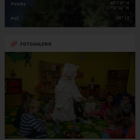
49°7′47″ N
Poloha
17°37′42″ W
687 12
PSČ
FOTOGALERIE