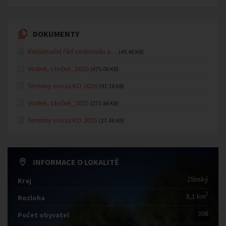
DOKUMENTY
Reklamační řád vodovodu a…
(45.40 KB)
Vodné, stočné_2026
(475.06 KB)
Termíny svozu KO 2026
(91.38 KB)
Vodné, stočné_2025
(272.84 KB)
Termíny svozu KO 2025
(27.46 KB)
INFORMACE O LOKALITĚ
Zlínský
Kraj
2
8,1 km
Rozloha
308
Počet obyvatel