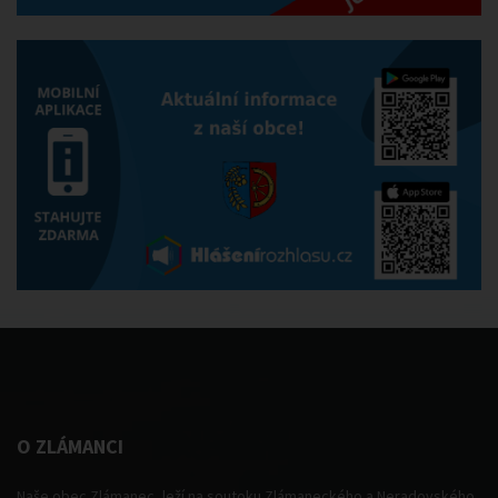
O ZLÁMANCI
Naše obec Zlámanec, leží na soutoku Zlámaneckého a Neradovského