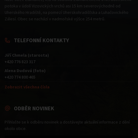
potoka v údolí Vizovických vrchů asi 15 km severovýchodně od
Uherského Hradiště, na pomezí Uherskohradišťska a Luhačovického
Zálesí. Obec se nachází v nadmořské výšce 254 metrů.
TELEFONNÍ KONTAKTY
Jiří Chmela (starosta)
+420 776 823 317
Alena Dudová (foto)
+420 774 800 465
Zobrazit všechna čísla
ODBĚR NOVINEK
Přihlašte se k odběru novinek a dostávejte aktuální informace z dění
okolo obce.