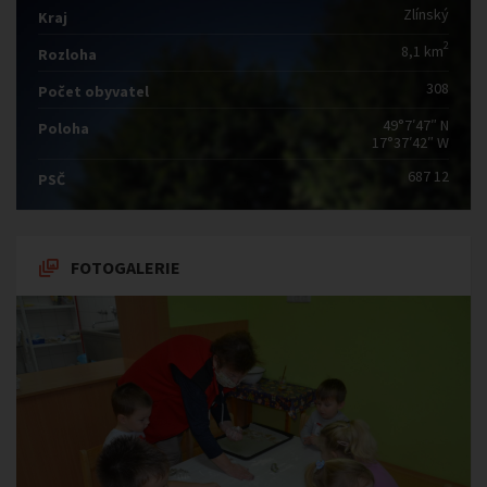
Zlínský
Kraj
2
8,1 km
Rozloha
308
Počet obyvatel
49°7′47″ N
Poloha
17°37′42″ W
687 12
PSČ
FOTOGALERIE