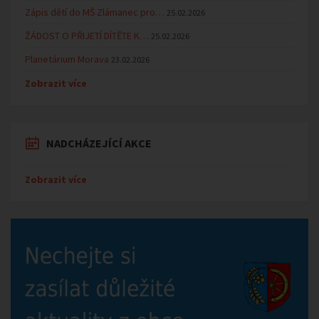
Zápis dětí do MŠ Zlámanec pro…
25.02.2026
ŽÁDOST O PŘIJETÍ DÍTĚTE K…
25.02.2026
Planetárium Morava
23.02.2026
Zobrazit více
NADCHÁZEJÍCÍ AKCE
Zobrazit více