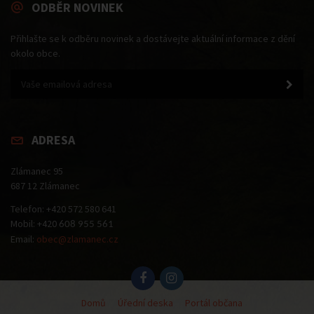
ODBĚR NOVINEK
Přihlašte se k odběru novinek a dostávejte aktuální informace z dění
okolo obce.
ADRESA
Zlámanec 95
687 12 Zlámanec
Telefon: +420 572 580 641
Mobil: +420
608 955 561
Email:
obec@zlamanec.cz
Domů
Úřední deska
Portál občana