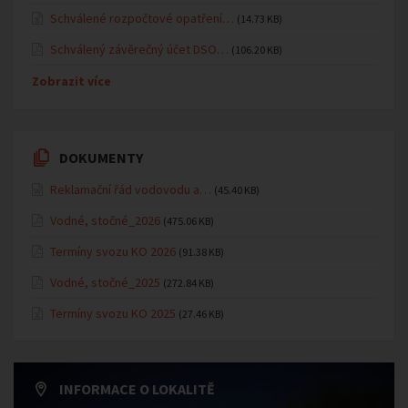
Schválené rozpočtové opatření…
(14.73 KB)
Schválený závěrečný účet DSO…
(106.20 KB)
Zobrazit více
DOKUMENTY
Reklamační řád vodovodu a…
(45.40 KB)
Vodné, stočné_2026
(475.06 KB)
Termíny svozu KO 2026
(91.38 KB)
Vodné, stočné_2025
(272.84 KB)
Termíny svozu KO 2025
(27.46 KB)
INFORMACE O LOKALITĚ