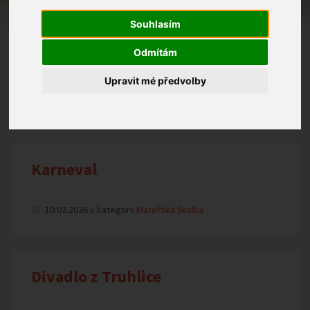
Souhlasím
Odmítám
Předplavecký výcvik
Upravit mé předvolby
10.02.2026 v kategorii
Mateřská školka
Karneval
10.02.2026 v kategorii
Mateřská školka
Divadlo z Truhlice