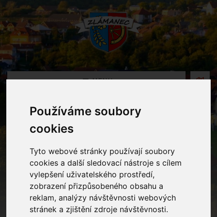
MENU
Používáme soubory
Oznámení
cookies
Home
Oznámení
Tyto webové stránky používají soubory
cookies a další sledovací nástroje s cílem
vylepšení uživatelského prostředí,
Planetárium Morava
zobrazení přizpůsobeného obsahu a
reklam, analýzy návštěvnosti webových
stránek a zjištění zdroje návštěvnosti.
23.02.2026 v kategorii
Mateřská školka