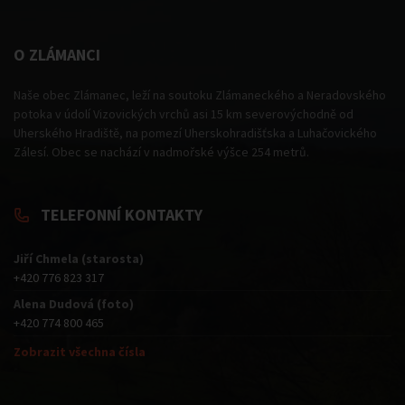
O ZLÁMANCI
Naše obec Zlámanec, leží na soutoku Zlámaneckého a Neradovského
potoka v údolí Vizovických vrchů asi 15 km severovýchodně od
Uherského Hradiště, na pomezí Uherskohradišťska a Luhačovického
Zálesí. Obec se nachází v nadmořské výšce 254 metrů.
TELEFONNÍ KONTAKTY
Jiří Chmela (starosta)
+420 776 823 317
Alena Dudová (foto)
+420 774 800 465
Zobrazit všechna čísla