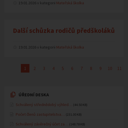
19.01.2026 v kategorii
Mateřská školka
Další schůzka rodičů předškoláků
19.01.2026 v kategorii
Mateřská školka
1
2
3
4
5
6
7
8
9
10
11
ÚŘEDNÍ DESKA
Schválený střednědobý výhled…
(44.50 KB)
Počet členů zastupitelstva…
(231.00 KB)
Schválený závěrečný účet za…
(148.78 KB)