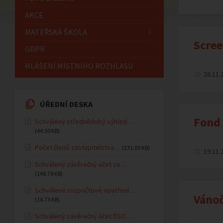
AKCE
MATEŘSKÁ ŠKOLA
Scree
GDPR
HLÁŠENÍ MÍSTNÍHO ROZHLASU
26.11.
ÚŘEDNÍ DESKA
Fond 
Schválený střednědobý výhled…
(44.50 KB)
Počet členů zastupitelstva…
(231.00 KB)
19.11.
Schválený závěrečný účet za…
(148.78 KB)
Schválené rozpočtové opatření…
Vánoč
(14.73 KB)
Schválený závěrečný účet DSO…