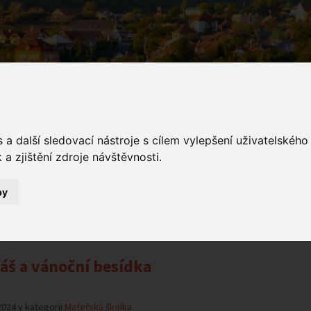
a další sledovací nástroje s cílem vylepšení uživatelskéh
a zjištění zdroje návštěvnosti.
ámení
by
Oznámení
áš a vánoční besídka
2024 v kategorii
Mateřská školka