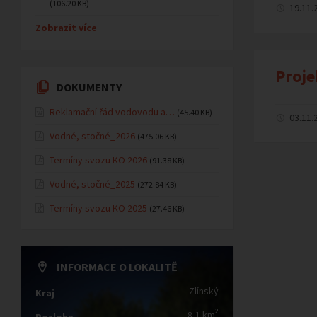
(106.20 KB)
19.11.
Zobrazit více
Proje
DOKUMENTY
Reklamační řád vodovodu a…
(45.40 KB)
03.11.
Vodné, stočné_2026
(475.06 KB)
Termíny svozu KO 2026
(91.38 KB)
Vodné, stočné_2025
(272.84 KB)
Termíny svozu KO 2025
(27.46 KB)
INFORMACE O LOKALITĚ
Zlínský
Kraj
2
8,1 km