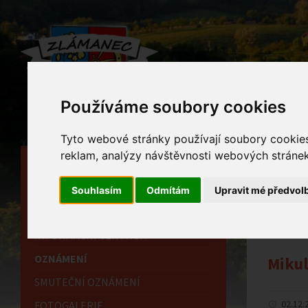
Používáme soubory cookies
Tyto webové stránky používají soubory cookies 
reklam, analýzy návštěvnosti webových stránek 
HLAVNÍ STRÁNKA
Ozn
OBECNÍ ÚŘAD
Souhlasím
Odmítám
Upravit mé předvol
Home
HISTORIE
INFORMAČNÍ CENTRUM
OZNÁMENÍ
Mikul
SMUTEČNÍ OZNÁMENÍ
02.12.
FOTOGALERIE