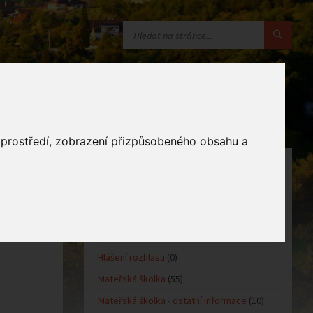
o prostředí, zobrazení přizpůsobeného obsahu a
KATEGORIE
Oznámení obce
(10)
Kultůra
(0)
Sport
(0)
Hlášení rozhlasu
(0)
Mateřská školka
(55)
Mateřská školka - ostatní informace
(10)