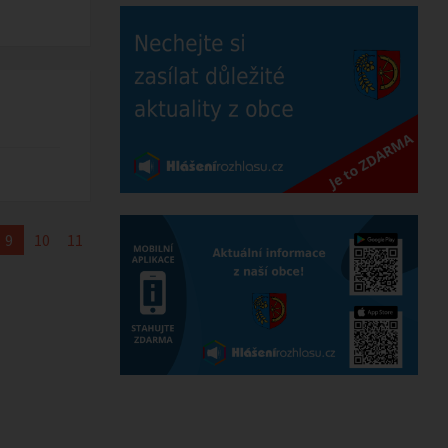
9
10
11