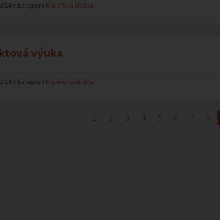
2024 v kategorii
Mateřská školka
ktová výuka
2024 v kategorii
Mateřská školka
1
2
3
4
5
6
7
8