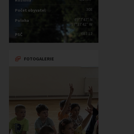
Rozloha
308
Počet obyvatel
49°7′47″ N
Poloha
17°37′42″ W
687 12
PSČ
FOTOGALERIE