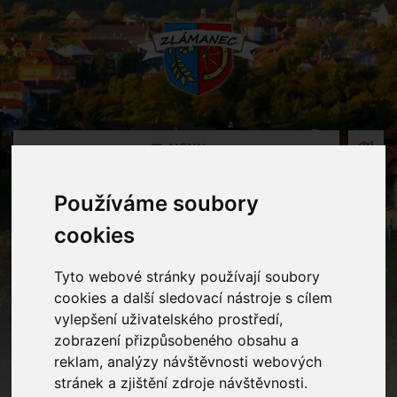
MENU
Používáme soubory
Oznámení
cookies
Home
Oznámení
Tyto webové stránky používají soubory
cookies a další sledovací nástroje s cílem
vylepšení uživatelského prostředí,
Třídní fotografování
zobrazení přizpůsobeného obsahu a
reklam, analýzy návštěvnosti webových
stránek a zjištění zdroje návštěvnosti.
20.05.2025 v kategorii
Mateřská školka