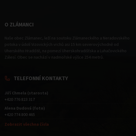
O ZLÁMANCI
Naše obec Zlámanec, leží na soutoku Zlámaneckého a Neradovského
potoka v údolí Vizovických vrchů asi 15 km severovýchodně od
Uherského Hradiště, na pomezí Uherskohradišťska a Luhačovického
Zálesí. Obec se nachází v nadmořské výšce 254 metrů.
TELEFONNÍ KONTAKTY
Jiří Chmela (starosta)
+420 776 823 317
Alena Dudová (foto)
+420 774 800 465
Zobrazit všechna čísla