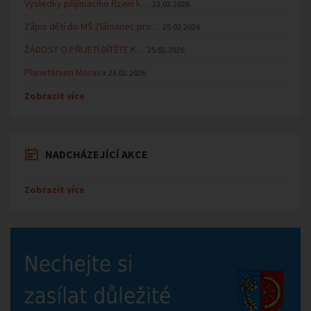
Výsledky přijímacího řízení k…
23.03.2026
Zápis dětí do MŠ Zlámanec pro…
25.02.2026
ŽÁDOST O PŘIJETÍ DÍTĚTE K…
25.02.2026
Planetárium Morava
23.02.2026
Zobrazit více
NADCHÁZEJÍCÍ AKCE
Zobrazit více