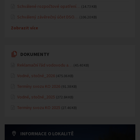
Schválené rozpočtové opatření…
(14.73 KB)
Schválený závěrečný účet DSO…
(106.20 KB)
Zobrazit více
DOKUMENTY
Reklamační řád vodovodu a…
(45.40 KB)
Vodné, stočné_2026
(475.06 KB)
Termíny svozu KO 2026
(91.38 KB)
Vodné, stočné_2025
(272.84 KB)
Termíny svozu KO 2025
(27.46 KB)
INFORMACE O LOKALITĚ