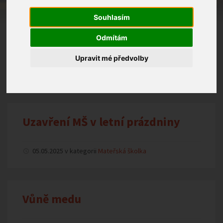
Souhlasím
Odmítám
Den matek
Upravit mé předvolby
15.05.2025 v kategorii
Mateřská školka
Uzavření MŠ v letní prázdniny
05.05.2025 v kategorii
Mateřská školka
Vůně medu