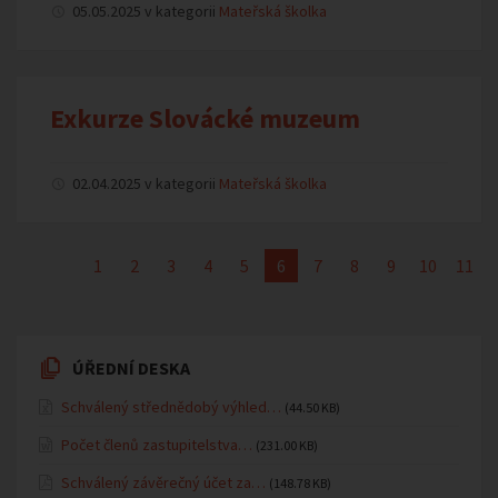
05.05.2025 v kategorii
Mateřská školka
Exkurze Slovácké muzeum
02.04.2025 v kategorii
Mateřská školka
1
2
3
4
5
6
7
8
9
10
11
ÚŘEDNÍ DESKA
Schválený střednědobý výhled…
(44.50 KB)
Počet členů zastupitelstva…
(231.00 KB)
Schválený závěrečný účet za…
(148.78 KB)