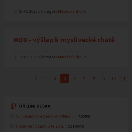
27.05.2025 v kategorii
Mateřská školka
MDD - výšlap k myslivecké chatě
27.05.2025 v kategorii
Mateřská školka
1
2
3
4
5
6
7
8
9
10
11
ÚŘEDNÍ DESKA
Schválený střednědobý výhled…
(44.50 KB)
Počet členů zastupitelstva…
(231.00 KB)