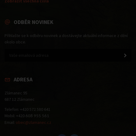
Zobrazit všechna čísla
ODBĚR NOVINEK
Přihlašte se k odběru novinek a dostávejte aktuální informace z dění
okolo obce.
ADRESA
Zlámanec 95
687 12 Zlámanec
Telefon: +420 572 580 641
Mobil: +420
608 955 561
Email:
obec@zlamanec.cz