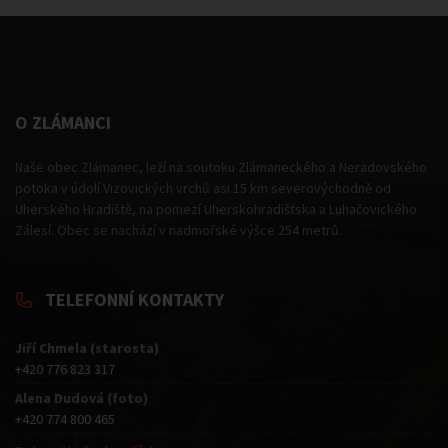
O ZLÁMANCI
Naše obec Zlámanec, leží na soutoku Zlámaneckého a Neradovského
potoka v údolí Vizovických vrchů asi 15 km severovýchodně od
Uherského Hradiště, na pomezí Uherskohradišťska a Luhačovického
Zálesí. Obec se nachází v nadmořské výšce 254 metrů.
TELEFONNÍ KONTAKTY
Jiří Chmela (starosta)
+420 776 823 317
Alena Dudová (foto)
+420 774 800 465