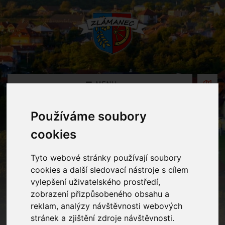
MENU
Používáme soubory
Oznámení
cookies
Home
Oznámení
Tyto webové stránky používají soubory
cookies a další sledovací nástroje s cílem
vylepšení uživatelského prostředí,
Výlet Zoo Lešná
zobrazení přizpůsobeného obsahu a
reklam, analýzy návštěvnosti webových
stránek a zjištění zdroje návštěvnosti.
12.06.2025 v kategorii
Mateřská školka