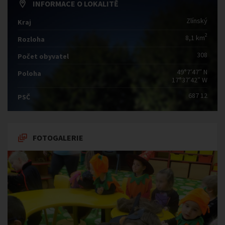
INFORMACE O LOKALITĚ
Zlínský
Kraj
2
8,1 km
Rozloha
308
Počet obyvatel
49°7′47″ N
Poloha
17°37′42″ W
687 12
PSČ
FOTOGALERIE